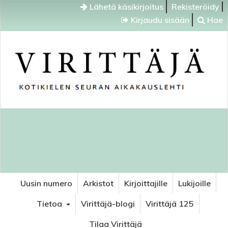
Lähetä käsikirjoitus
Rekisteröidy
Kirjaudu sisään
Hae
Uusin numero
Arkistot
Kirjoittajille
Lukijoille
Tietoa
Virittäjä-blogi
Virittäjä 125
Tilaa Virittäjä