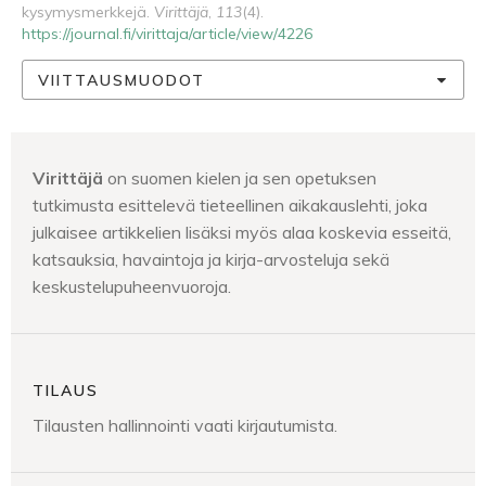
kysymysmerkkejä.
Virittäjä
,
113
(4).
https://journal.fi/virittaja/article/view/4226
VIITTAUSMUODOT
Virittäjä
on suomen kielen ja sen opetuksen
tutkimusta esittelevä tieteellinen aikakauslehti, joka
julkaisee artikkelien lisäksi myös alaa koskevia esseitä,
katsauksia, havaintoja ja kirja-arvosteluja sekä
keskustelupuheenvuoroja.
TILAUS
Tilausten hallinnointi vaati kirjautumista.