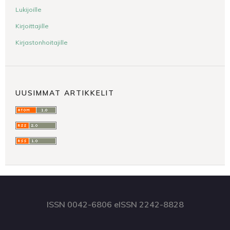
Lukijoille
Kirjoittajille
Kirjastonhoitajille
UUSIMMAT ARTIKKELIT
ISSN 0042-6806 eISSN 2242-8828