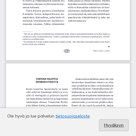
Ole hyvä ja lue palvelun
tietosuojaseloste
Hyväksyn