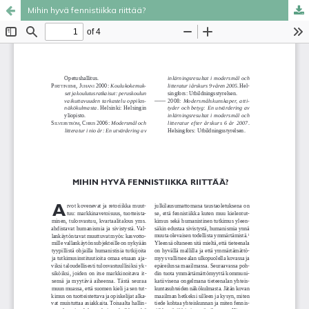
Mihin hyvä fennistiikka riittää?
Palvelua ylläpitää
Tieteellisten seurain valtuuskunta
.