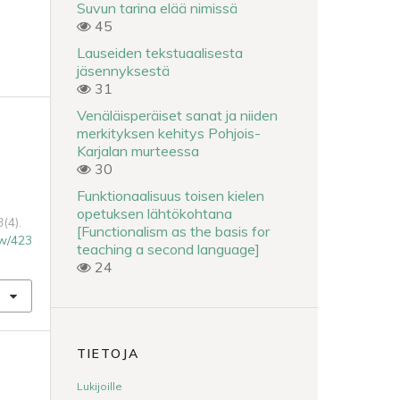
Suvun tarina elää nimissä
45
Lauseiden tekstuaalisesta
jäsennyksestä
31
Venäläisperäiset sanat ja niiden
merkityksen kehitys Pohjois-
Karjalan murteessa
30
Funktionaalisuus toisen kielen
opetuksen lähtökohtana
3
(4).
[Functionalism as the basis for
iew/423
teaching a second language]
24
TIETOJA
Lukijoille