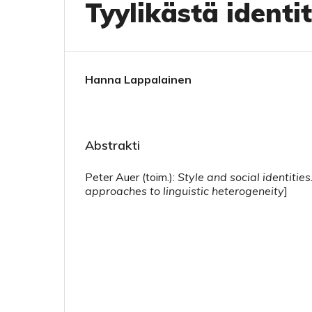
Tyylikästä identi
Hanna Lappalainen
Abstrakti
Peter Auer (toim.):
Style and social identities
approaches to linguistic heterogeneity
]