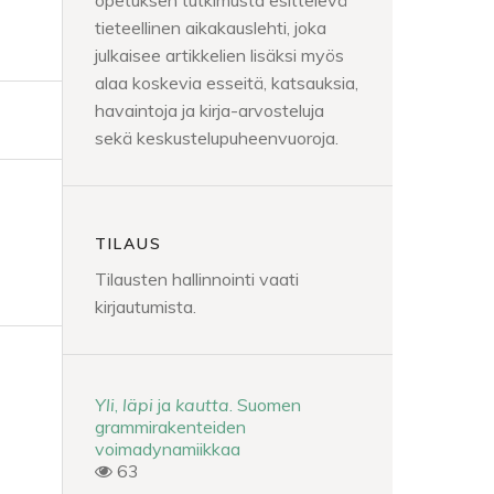
opetuksen tutkimusta esittelevä
tieteellinen aikakauslehti, joka
julkaisee artikkelien lisäksi myös
alaa koskevia esseitä, katsauksia,
havaintoja ja kirja-arvosteluja
sekä keskustelupuheenvuoroja.
TILAUS
Tilausten hallinnointi vaati
kirjautumista.
Yli
,
läpi
ja
kautta
. Suomen
grammirakenteiden
voimadynamiikkaa
63