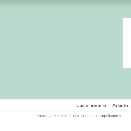
Uusin numero
Arkistot
Etusivu
/
Arkistot
/
Nro 4 (2009)
/
Kirjallisuutta