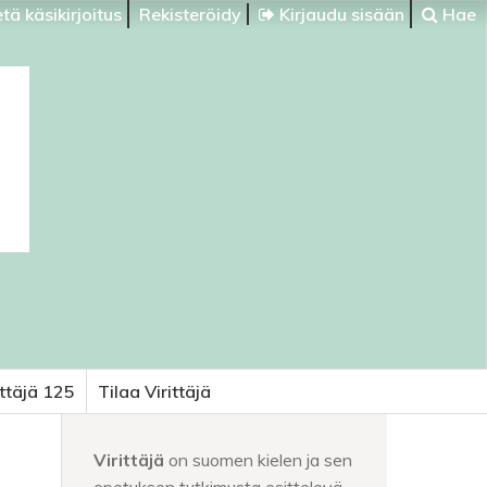
tä käsikirjoitus
Rekisteröidy
Kirjaudu sisään
Hae
ittäjä 125
Tilaa Virittäjä
Virittäjä
on suomen kielen ja sen