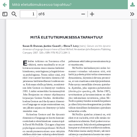
Mitä eletutkimuksessa tapahtuu?
Palvelua ylläpitää
Tieteellisten seurain valtuuskunta
.