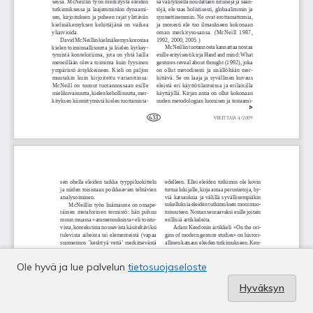
Ole hyvä ja lue palvelun
tietosuojaseloste
Hyväksyn