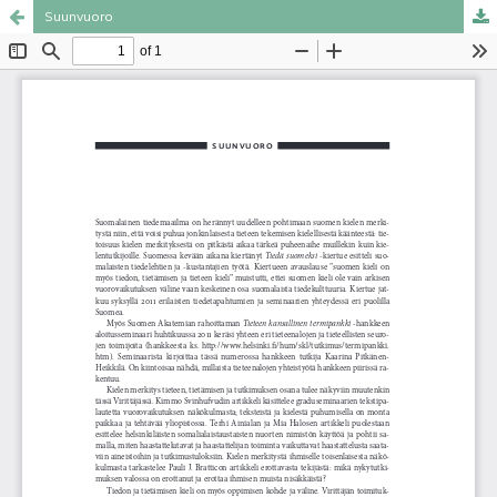
Suunvuoro
Palvelua ylläpitää
Tieteellisten seurain valtuuskunta
.