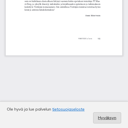
Ole hyvä ja lue palvelun
tietosuojaseloste
Hyväksyn