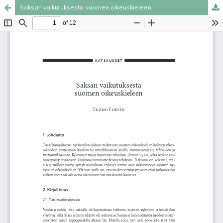
Saksan vaikutuksesta suomen oikeuskieleen
Palvelua ylläpitää
Tieteellisten seurain valtuuskunta
.