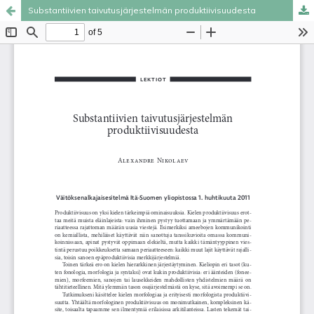
Substantiivien taivutusjärjestelmän produktiivisuudesta
Palvelua ylläpitää
Tieteellisten seurain valtuuskunta
.