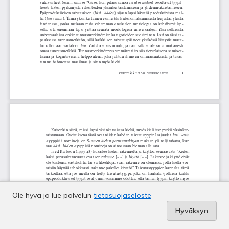
Ole hyvä ja lue palvelun
tietosuojaseloste
Hyväksyn