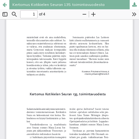
Kertomus Kotikielen Seuran 135. toimintavuodesta
Palvelua ylläpitää
Tieteellisten seurain valtuuskunta
.