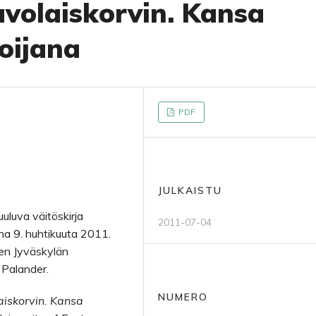
volaiskorvin. Kansa
oijana
PDF
JULKAISTU
luva väitöskirja
2011-07-04
ina 9. huhtikuuta 2011.
nen Jyväskylän
 Palander.
NUMERO
aiskorvin. Kansa