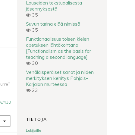
Lauseiden tekstuaalisesta
jäsennyksestä
35
Suvun tarina elää nimissä
35
Funktionaalisuus toisen kielen
opetuksen lähtökohtana
[Functionalism as the basis for
teaching a second language]
30
Venäläisperäiset sanat ja niiden
merkityksen kehitys Pohjois-
Karjalan murteessa
urre”
23
iew/430
TIETOJA
Lukijoille