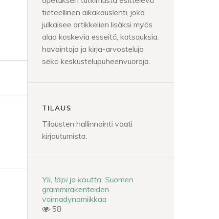
opetuksen tutkimusta esittelevä
tieteellinen aikakauslehti, joka
julkaisee artikkelien lisäksi myös
alaa koskevia esseitä, katsauksia,
havaintoja ja kirja-arvosteluja
sekä keskustelupuheenvuoroja.
TILAUS
Tilausten hallinnointi vaati
kirjautumista.
Yli
,
läpi
ja
kautta
. Suomen
grammirakenteiden
voimadynamiikkaa
58