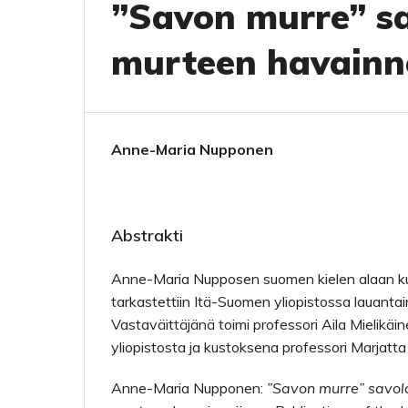
”Savon murre” sa
murteen havainn
Anne-Maria Nupponen
Abstrakti
Anne-Maria Nupposen suomen kielen alaan kuu
tarkastettiin Itä-Suomen yliopistossa lauanta
Vastaväittäjänä toimi professori Aila Mielikäi
yliopistosta ja kustoksena professori Marjatta
Anne-Maria Nupponen:
”Savon murre” savol