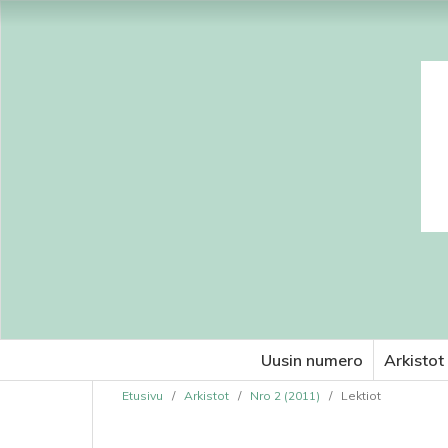
Uusin numero
Arkistot
Etusivu
/
Arkistot
/
Nro 2 (2011)
/
Lektiot