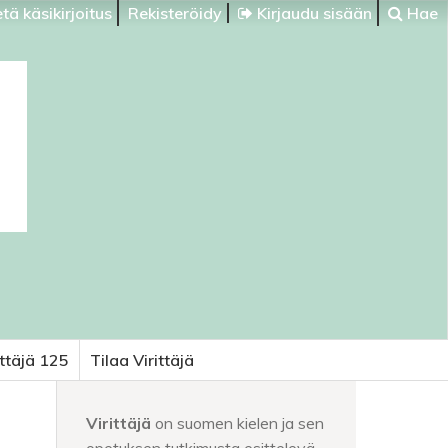
tä käsikirjoitus
Rekisteröidy
Kirjaudu sisään
Hae
ittäjä 125
Tilaa Virittäjä
Virittäjä
on suomen kielen ja sen