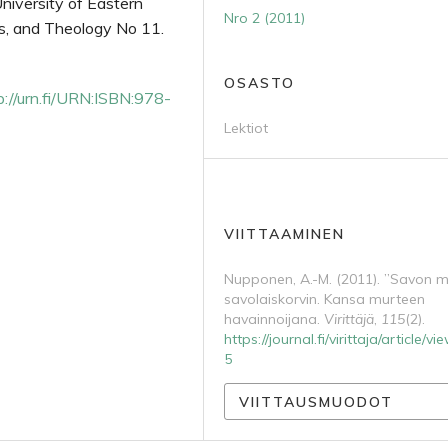
University of Eastern
Nro 2 (2011)
es, and Theology No 11.
OSASTO
p://urn.fi/URN:ISBN:978-
Lektiot
VIITTAAMINEN
Nupponen, A.-M. (2011). ”Savon m
savolaiskorvin. Kansa murteen
havainnoijana.
Virittäjä
,
115
(2).
https://journal.fi/virittaja/article/v
5
VIITTAUSMUODOT