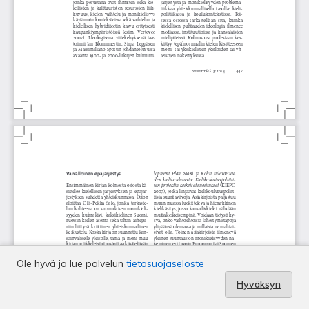
Ole hyvä ja lue palvelun
tietosuojaseloste
Hyväksyn