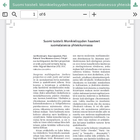
Suomi taisteli. Monikielisyyden haasteet suomalaisessa yhteiskunnassa
Palvelua ylläpitää
Tieteellisten seurain valtuuskunta
.