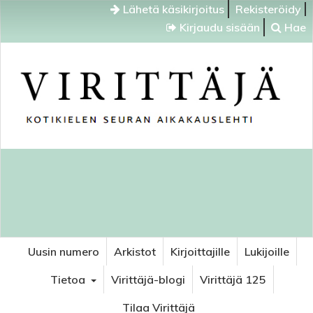
Lähetä käsikirjoitus
Rekisteröidy
Kirjaudu sisään
Hae
Uusin numero
Arkistot
Kirjoittajille
Lukijoille
Tietoa
Virittäjä-blogi
Virittäjä 125
Tilaa Virittäjä