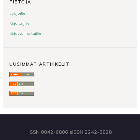
TIETOJA
Lukijoille
Kirjoittajille
Kirjastonhoitajille
UUSIMMAT ARTIKKELIT
ISSN 0042-6806 eISSN 2242-8828