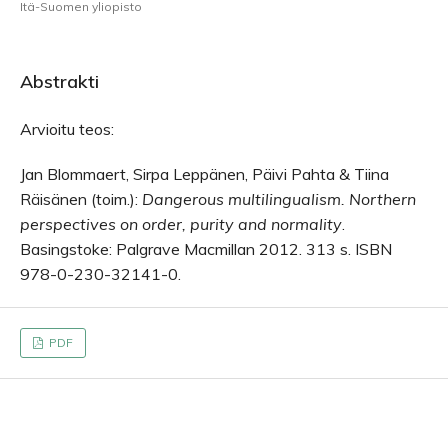
Itä-Suomen yliopisto
Abstrakti
Arvioitu teos:
Jan Blommaert, Sirpa Leppänen, Päivi Pahta & Tiina
Räisänen (toim.):
Dangerous multilingualism. Northern
perspectives on order, purity and normality
.
Basingstoke: Palgrave Macmillan 2012. 313 s. ISBN
978-0-230-32141-0.
PDF