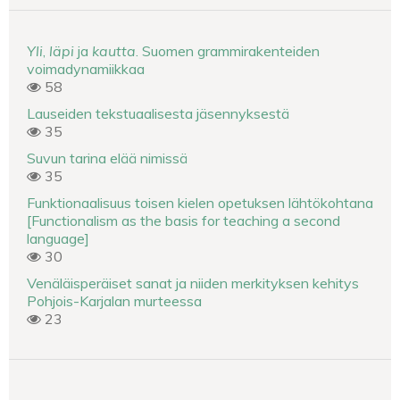
Yli
,
läpi
ja
kautta
. Suomen grammirakenteiden
voimadynamiikkaa
58
Lauseiden tekstuaalisesta jäsennyksestä
35
Suvun tarina elää nimissä
35
Funktionaalisuus toisen kielen opetuksen lähtökohtana
[Functionalism as the basis for teaching a second
language]
30
Venäläisperäiset sanat ja niiden merkityksen kehitys
Pohjois-Karjalan murteessa
23