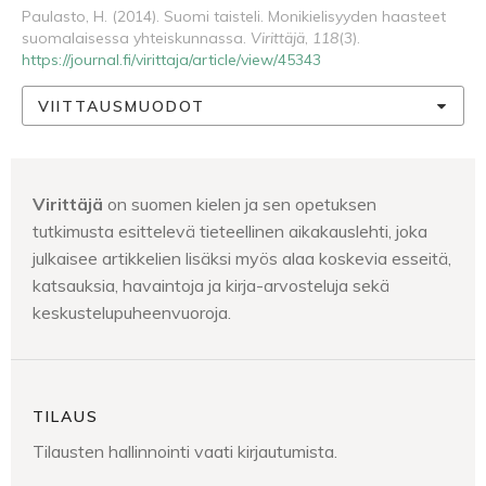
Paulasto, H. (2014). Suomi taisteli. Monikielisyyden haasteet
suomalaisessa yhteiskunnassa.
Virittäjä
,
118
(3).
https://journal.fi/virittaja/article/view/45343
VIITTAUSMUODOT
Virittäjä
on suomen kielen ja sen opetuksen
tutkimusta esittelevä tieteellinen aikakauslehti, joka
julkaisee artikkelien lisäksi myös alaa koskevia esseitä,
katsauksia, havaintoja ja kirja-arvosteluja sekä
keskustelupuheenvuoroja.
TILAUS
Tilausten hallinnointi vaati kirjautumista.