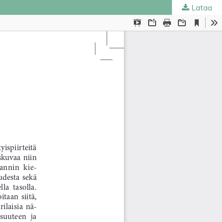
Lataa
ta
.