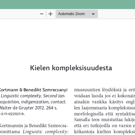
Palvelua ylläpitää
Tieteellisten seurain valtuuskun