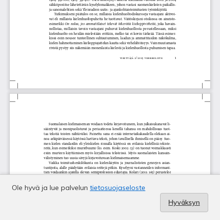
Ole hyvä ja lue palvelun
tietosuojaseloste
Hyväksyn