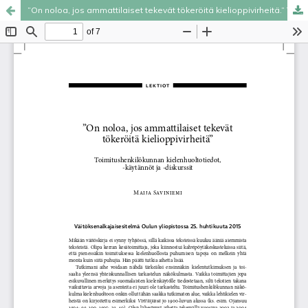
”On noloa, jos ammattilaiset tekevät tökeröitä kielioppivirheitä.” Toimitushenkilökunnan kielenhuoltotiedot, -käytännöt ja -diskurssit
Palvelua ylläpitää
Tieteellisten seurain valtuuskunta
.