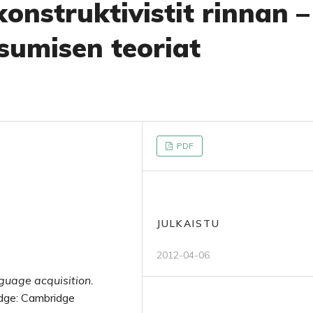
konstruktivistit rinnan –
sumisen teoriat
PDF
JULKAISTU
2012-04-06
guage acquisition.
idge: Cambridge