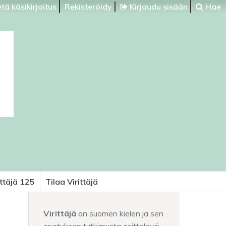
tä käsikirjoitus
Rekisteröidy
Kirjaudu sisään
Hae
ittäjä 125
Tilaa Virittäjä
Virittäjä
on suomen kielen ja sen