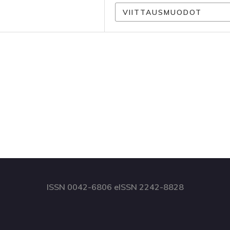
VIITTAUSMUODOT
ISSN 0042-6806 eISSN 2242-8828