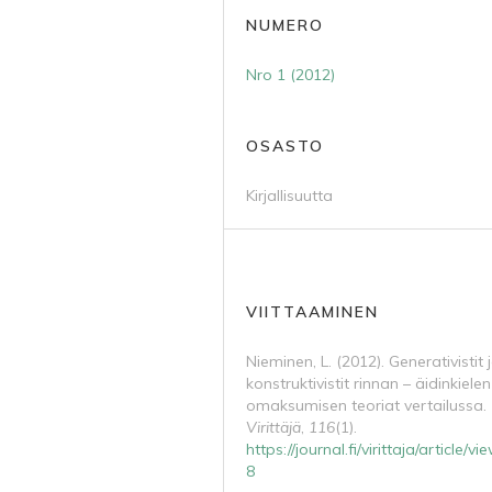
NUMERO
Nro 1 (2012)
OSASTO
Kirjallisuutta
VIITTAAMINEN
Nieminen, L. (2012). Generativistit 
konstruktivistit rinnan – äidinkielen
omaksumisen teoriat vertailussa.
Virittäjä
,
116
(1).
https://journal.fi/virittaja/article/v
8