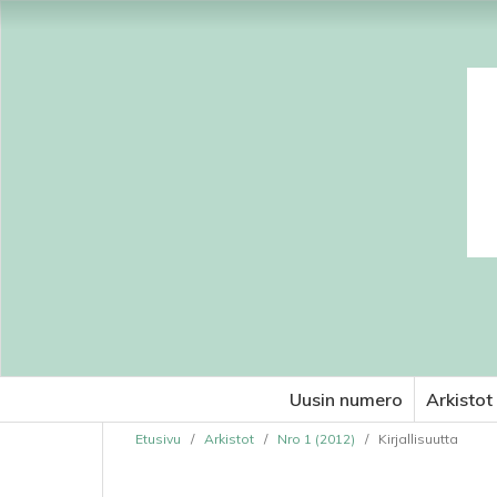
Uusin numero
Arkistot
Etusivu
/
Arkistot
/
Nro 1 (2012)
/
Kirjallisuutta