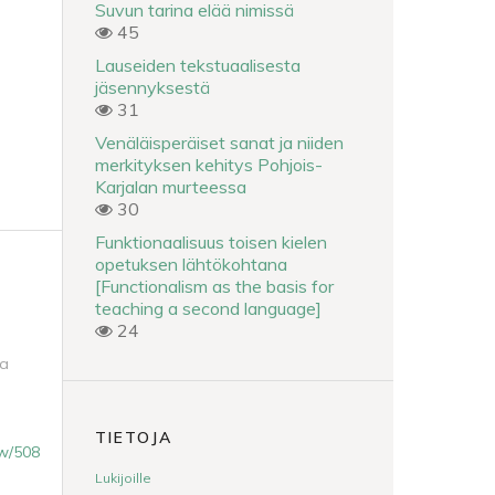
Suvun tarina elää nimissä
45
Lauseiden tekstuaalisesta
jäsennyksestä
31
Venäläisperäiset sanat ja niiden
merkityksen kehitys Pohjois-
Karjalan murteessa
30
Funktionaalisuus toisen kielen
opetuksen lähtökohtana
[Functionalism as the basis for
teaching a second language]
24
ja
TIETOJA
iew/508
Lukijoille