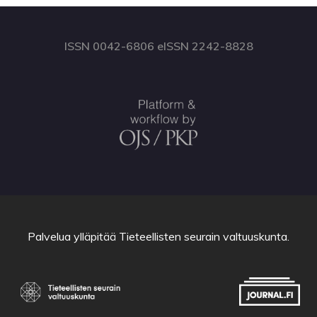
ISSN 0042-6806 eISSN 2242-8828
Palvelua ylläpitää
Tieteellisten seurain valtuuskunta
.