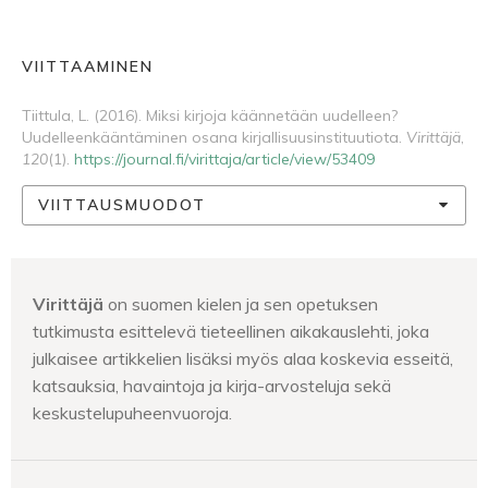
VIITTAAMINEN
Tiittula, L. (2016). Miksi kirjoja käännetään uudelleen?
Uudelleenkääntäminen osana kirjallisuusinstituutiota.
Virittäjä
,
120
(1).
https://journal.fi/virittaja/article/view/53409
VIITTAUSMUODOT
Virittäjä
on suomen kielen ja sen opetuksen
tutkimusta esittelevä tieteellinen aikakauslehti, joka
julkaisee artikkelien lisäksi myös alaa koskevia esseitä,
katsauksia, havaintoja ja kirja-arvosteluja sekä
keskustelupuheenvuoroja.