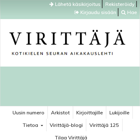
Lähetä käsikirjoitus
Rekisteröidy
Kirjaudu sisään
Hae
Uusin numero
Arkistot
Kirjoittajille
Lukijoille
Tietoa
Virittäjä-blogi
Virittäjä 125
Tilaa Virittäjä