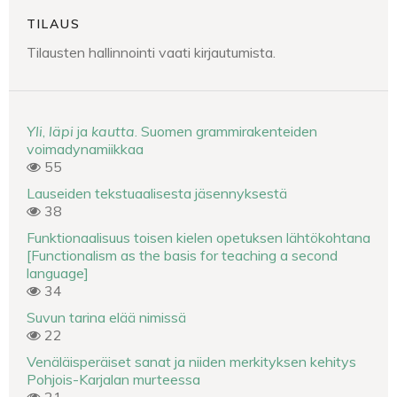
TILAUS
Tilausten hallinnointi vaati kirjautumista.
Yli
,
läpi
ja
kautta
. Suomen grammirakenteiden
voimadynamiikkaa
55
Lauseiden tekstuaalisesta jäsennyksestä
38
Funktionaalisuus toisen kielen opetuksen lähtökohtana
[Functionalism as the basis for teaching a second
language]
34
Suvun tarina elää nimissä
22
Venäläisperäiset sanat ja niiden merkityksen kehitys
Pohjois-Karjalan murteessa
21