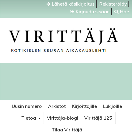
Lähetä käsikirjoitus
Rekisteröidy
Kirjaudu sisään
Hae
Uusin numero
Arkistot
Kirjoittajille
Lukijoille
Tietoa
Virittäjä-blogi
Virittäjä 125
Tilaa Virittäjä