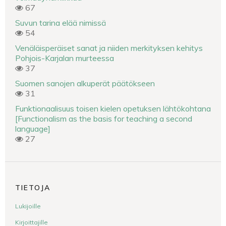
67
Suvun tarina elää nimissä
54
Venäläisperäiset sanat ja niiden merkityksen kehitys
Pohjois-Karjalan murteessa
37
Suomen sanojen alkuperät päätökseen
31
Funktionaalisuus toisen kielen opetuksen lähtökohtana
[Functionalism as the basis for teaching a second
language]
27
TIETOJA
Lukijoille
Kirjoittajille