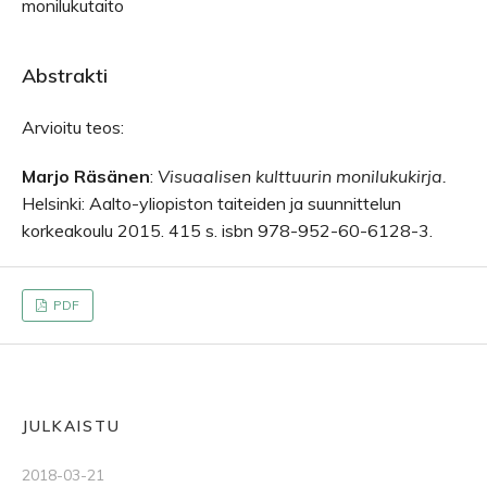
monilukutaito
Abstrakti
Arvioitu teos:
Marjo Räsänen
:
Visuaalisen kulttuurin monilukukirja.
Helsinki: Aalto-yliopiston taiteiden ja suunnittelun
korkeakoulu 2015. 415 s. isbn 978-952-60-6128-3.
PDF
JULKAISTU
2018-03-21