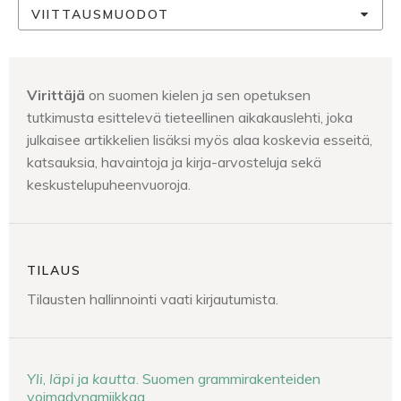
VIITTAUSMUODOT
Virittäjä
on suomen kielen ja sen opetuksen
tutkimusta esittelevä tieteellinen aikakauslehti, joka
julkaisee artikkelien lisäksi myös alaa koskevia esseitä,
katsauksia, havaintoja ja kirja-arvosteluja sekä
keskustelupuheenvuoroja.
TILAUS
Tilausten hallinnointi vaati kirjautumista.
Yli
,
läpi
ja
kautta
. Suomen grammirakenteiden
voimadynamiikkaa