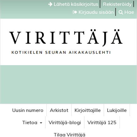
Lähetä käsikirjoitus
Rekisteröidy
Kirjaudu sisään
Hae
Uusin numero
Arkistot
Kirjoittajille
Lukijoille
Tietoa
Virittäjä-blogi
Virittäjä 125
Tilaa Virittäjä