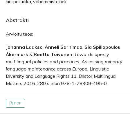
kielipolitiikka, vähemmistökieli
Abstrakti
Arvioitu teos:
Johanna Laakso
,
Anneli Sarhimaa
,
Sia Spiliopoulou
Åkermark
&
Reetta Toivanen
:
Towards openly
multilingual policies and practices. Assessing minority
language maintenance across Europe.
Linguistic
Diversity and Language Rights 11. Bristol: Multilingual
Matters 2016. 280 s. isbn 978-1-78309-495-0.
PDF