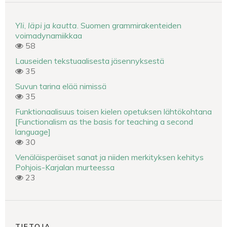
Yli
,
läpi
ja
kautta
. Suomen grammirakenteiden
voimadynamiikkaa
58
Lauseiden tekstuaalisesta jäsennyksestä
35
Suvun tarina elää nimissä
35
Funktionaalisuus toisen kielen opetuksen lähtökohtana
[Functionalism as the basis for teaching a second
language]
30
Venäläisperäiset sanat ja niiden merkityksen kehitys
Pohjois-Karjalan murteessa
23
TIETOJA