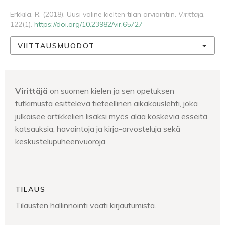
Erkkilä, R. (2018). Uusi väline kielten tilan arviointiin.
Virittäjä
,
122
(1).
https://doi.org/10.23982/vir.65727
VIITTAUSMUODOT
Virittäjä
on suomen kielen ja sen opetuksen
tutkimusta esittelevä tieteellinen aikakauslehti, joka
julkaisee artikkelien lisäksi myös alaa koskevia esseitä,
katsauksia, havaintoja ja kirja-arvosteluja sekä
keskustelupuheenvuoroja.
TILAUS
Tilausten hallinnointi vaati kirjautumista.