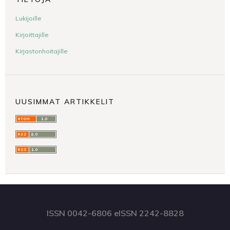
Lukijoille
Kirjoittajille
Kirjastonhoitajille
UUSIMMAT ARTIKKELIT
ISSN 0042-6806 eISSN 2242-8828