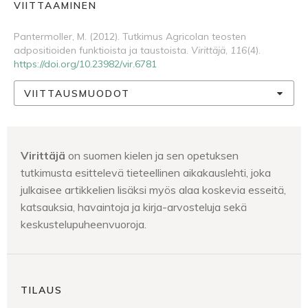
VIITTAAMINEN
Pantermoller, M. (2012). Tutkimus Agricolan teosten
adpositioiden funktioista ja taustoista.
Virittäjä
,
116
(4).
https://doi.org/10.23982/vir.6781
VIITTAUSMUODOT
Virittäjä
on suomen kielen ja sen opetuksen
tutkimusta esittelevä tieteellinen aikakauslehti, joka
julkaisee artikkelien lisäksi myös alaa koskevia esseitä,
katsauksia, havaintoja ja kirja-arvosteluja sekä
keskustelupuheenvuoroja.
TILAUS