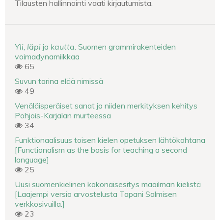
Tilausten hallinnointi vaati kirjautumista.
Yli
,
läpi
ja
kautta
. Suomen grammirakenteiden
voimadynamiikkaa
65
Suvun tarina elää nimissä
49
Venäläisperäiset sanat ja niiden merkityksen kehitys
Pohjois-Karjalan murteessa
34
Funktionaalisuus toisen kielen opetuksen lähtökohtana
[Functionalism as the basis for teaching a second
language]
25
Uusi suomenkielinen kokonaisesitys maailman kielistä
[Laajempi versio arvostelusta Tapani Salmisen
verkkosivuilla.]
23