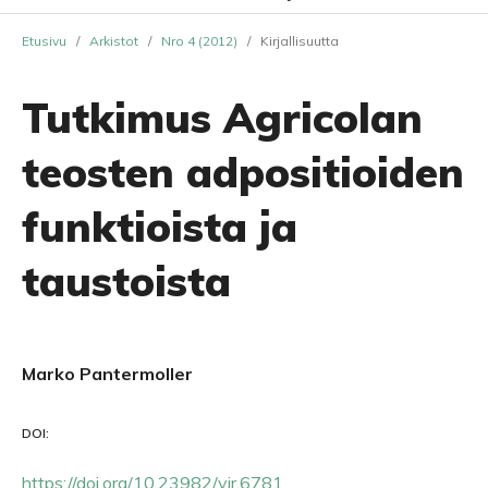
Etusivu
/
Arkistot
/
Nro 4 (2012)
/
Kirjallisuutta
Tutkimus Agricolan
teosten adpositioiden
funktioista ja
taustoista
Marko Pantermoller
DOI:
https://doi.org/10.23982/vir.6781