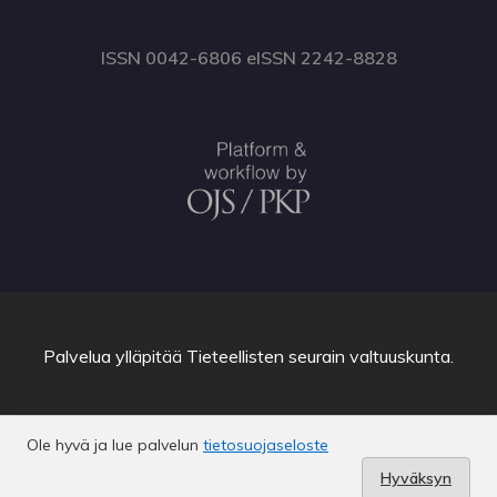
ISSN 0042-6806 eISSN 2242-8828
Palvelua ylläpitää
Tieteellisten seurain valtuuskunta
.
Ole hyvä ja lue palvelun
tietosuojaseloste
Hyväksyn