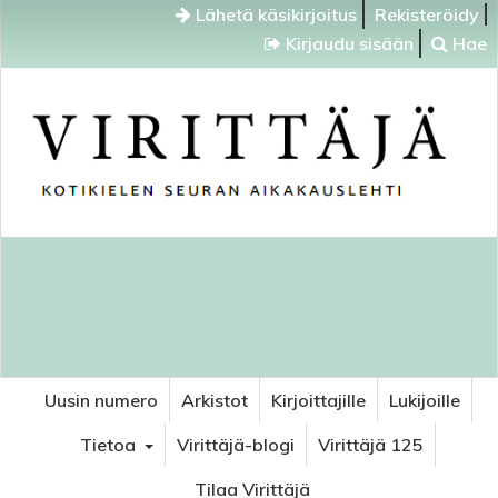
Lähetä käsikirjoitus
Rekisteröidy
Kirjaudu sisään
Hae
Uusin numero
Arkistot
Kirjoittajille
Lukijoille
Tietoa
Virittäjä-blogi
Virittäjä 125
Tilaa Virittäjä