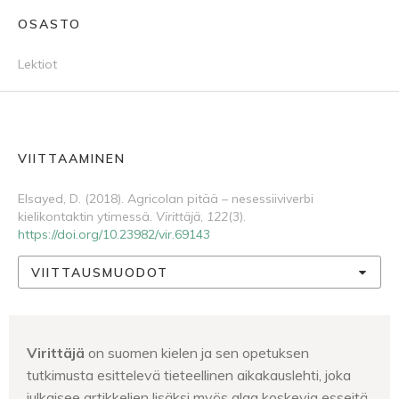
OSASTO
Lektiot
VIITTAAMINEN
Elsayed, D. (2018). Agricolan pitää – nesessiiviverbi
kielikontaktin ytimessä.
Virittäjä
,
122
(3).
https://doi.org/10.23982/vir.69143
VIITTAUSMUODOT
Virittäjä
on suomen kielen ja sen opetuksen
tutkimusta esittelevä tieteellinen aikakauslehti, joka
julkaisee artikkelien lisäksi myös alaa koskevia esseitä,