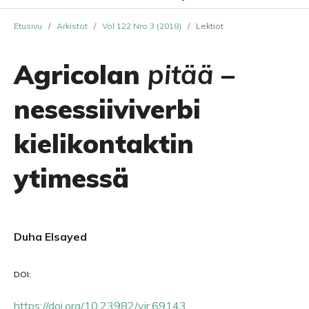
Etusivu
/
Arkistot
/
Vol 122 Nro 3 (2018)
/
Lektiot
Agricolan
pitää
–
nesessiiviverbi
kielikontaktin
ytimessä
Duha Elsayed
DOI:
https://doi.org/10.23982/vir.69143