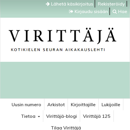
Lähetä käsikirjoitus
Rekisteröidy
Kirjaudu sisään
Hae
Uusin numero
Arkistot
Kirjoittajille
Lukijoille
Tietoa
Virittäjä-blogi
Virittäjä 125
Tilaa Virittäjä