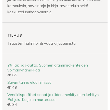
katsauksia, havaintoja ja kirja-arvosteluja sekä
keskustelupuheenvuoroja.
TILAUS
Tilausten hallinnointi vaati kirjautumista.
Yli
,
läpi
ja
kautta
. Suomen grammirakenteiden
voimadynamiikkaa
65
Suvun tarina elää nimissä
49
Venäläisperäiset sanat ja niiden merkityksen kehitys
Pohjois-Karjalan murteessa
34