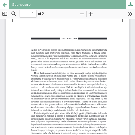
Suunvuoro
Palvelua ylläpitää
Tieteellisten seurain valtuuskunta
.