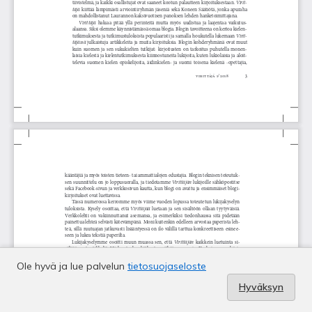
Ole hyvä ja lue palvelun
tietosuojaseloste
Hyväksyn