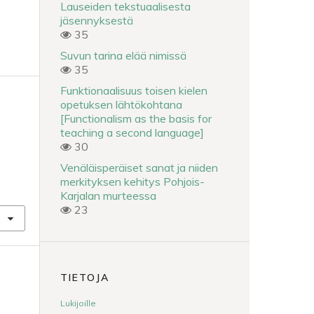
Lauseiden tekstuaalisesta
jäsennyksestä
35
Suvun tarina elää nimissä
35
Funktionaalisuus toisen kielen
opetuksen lähtökohtana
[Functionalism as the basis for
teaching a second language]
30
Venäläisperäiset sanat ja niiden
merkityksen kehitys Pohjois-
Karjalan murteessa
23
TIETOJA
Lukijoille