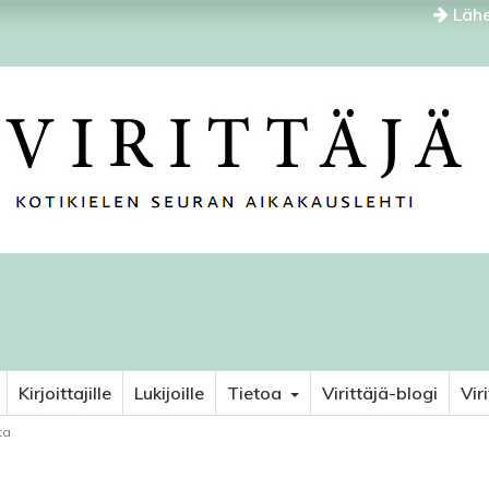
Lähe
Kirjoittajille
Lukijoille
Tietoa
Virittäjä-blogi
Vir
ta