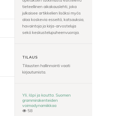
opetuksen tutkimusta esittelevä
tieteellinen aikakauslehti, joka
julkaisee artikkelien lisäksi myös
alaa koskevia esseitä, katsauksia,
havaintoja ja kirja-arvosteluja
sekä keskustelupuheenvuoroja.
TILAUS
Tilausten hallinnointi vaati
kirjautumista.
Yli
,
läpi
ja
kautta
. Suomen
grammirakenteiden
voimadynamiikkaa
58