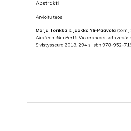
Abstrakti
Arvioitu teos
Marja Torikka
&
Jaakko Yli-Paavola
(toim.)
Akateemikko Pertti Virtarannan satavuotis
Sivistysseura 2018. 294 s. isbn 978-952-7