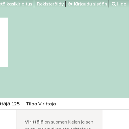
tä käsikirjoitus
Rekisteröidy
Kirjaudu sisään
Hae
ittäjä 125
Tilaa Virittäjä
Virittäjä
on suomen kielen ja sen