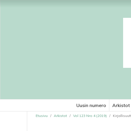
Uusin numero
Arkistot
Etusivu
/
Arkistot
/
Vol 123 Nro 4 (2019)
/
Kirjallisuut