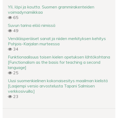
Yli
,
läpi
ja
kautta
. Suomen grammirakenteiden
voimadynamiikkaa
65
Suvun tarina elää nimissä
49
Venäläisperäiset sanat ja niiden merkityksen kehitys
Pohjois-Karjalan murteessa
34
Funktionaalisuus toisen kielen opetuksen lähtökohtana
[Functionalism as the basis for teaching a second
language]
25
Uusi suomenkielinen kokonaisesitys maailman kielistä
[Laajempi versio arvostelusta Tapani Salmisen
verkkosivuilla.]
23