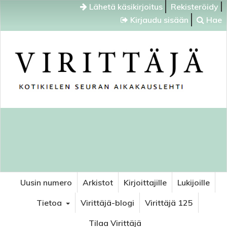
Lähetä käsikirjoitus
Rekisteröidy
Kirjaudu sisään
Hae
Uusin numero
Arkistot
Kirjoittajille
Lukijoille
Tietoa
Virittäjä-blogi
Virittäjä 125
Tilaa Virittäjä