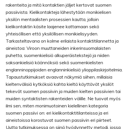
rakenteita ja mitä kontaktien jäljet kertovat suomen
passiivista. Kielikontakteja lähestytään monikielisen
yksilön mentaalisten prosessien kautta, jolloin
kielikontaktin käsite laajenee kattamaan sekä
yhteisöllisen että yksilöllisen monikielisyyden.
Tarkasteltavana on kolme erilaista kontaktitilannetta ja
aineistoa: Viroon muuttaneiden inkerinsuomalaisten
puhetta, suomenkielisiä alkuperäistekstejä ja niiden
saksankielisiä käännöksiä sekä suomenkielisten
englanninoppijoiden englanninkielisiä ylioppilaskirjoitelmia.
Tapaustutkimukset avaavat näkymiä siihen, millaisia
kieltenvälisiä kytköksiä kahta kieltä käyttävät yksilöt
tekevät suomen passiivin ja muiden kielten passiivien tai
muiden syntaktisten rakenteiden välille. Ne tuovat myös
ilmi sen, miten monimuotoinen kielellinen kategoria
suomen passiivi on: eri kielikontaktitilanteissa ja eri
aineistoissa korostuvat suomen passiivin eri piirteet.
Uutta tutkimuksessa on siinä hyödynnetty metodi, jossa