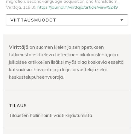
migration, second-language acquisition and translation].
Virittäjä
,
118
(3).
https://journal.fi/virittaja/article/view/9249
VIITTAUSMUODOT
Virittäjä
on suomen kielen ja sen opetuksen
tutkimusta esittelevä tieteellinen aikakauslehti, joka
julkaisee artikkelien lisäksi myös alaa koskevia esseitä,
katsauksia, havaintoja ja kirja-arvosteluja sekä
keskustelupuheenvuoroja.
TILAUS
Tilausten hallinnointi vaati kirjautumista.