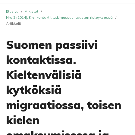
Etusivu
/
Arkistot
/
Nro 3 (2014): Kielikontaktit tutkimussuuntausten risteyksessä
/
Artikkelit
Suomen passiivi
kontaktissa.
Kieltenvälisiä
kytköksiä
migraatiossa, toisen
kielen