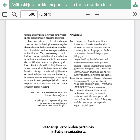
Väitöskirja viron kielen partitiivin ja illatiivin variaatiosta
Palvelua ylläpitää
Tieteellisten seurain valtuuskunta
.