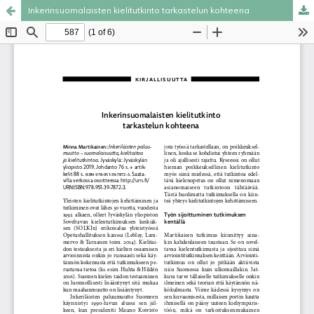
Inkerinsuomalaisten kielitutkinto tarkastelun kohteena
Palvelua ylläpitää
Tieteellisten seurain valtuuskunta
.