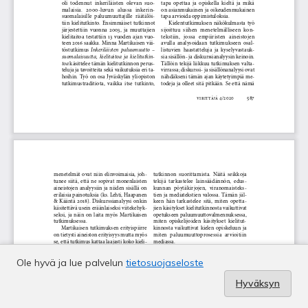
Ole hyvä ja lue palvelun
tietosuojaseloste
Hyväksyn