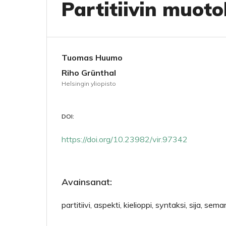
Partitiivin muot
Tuomas Huumo
Riho Grünthal
Helsingin yliopisto
DOI:
https://doi.org/10.23982/vir.97342
Avainsanat:
partitiivi, aspekti, kielioppi, syntaksi, sija, se