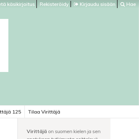
tä käsikirjoitus
Rekisteröidy
Kirjaudu sisään
Hae
ittäjä 125
Tilaa Virittäjä
Virittäjä
on suomen kielen ja sen