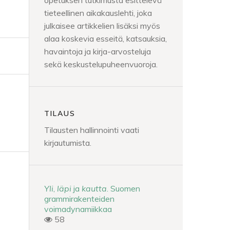
opetuksen tutkimusta esittelevä
tieteellinen aikakauslehti, joka
julkaisee artikkelien lisäksi myös
alaa koskevia esseitä, katsauksia,
havaintoja ja kirja-arvosteluja
sekä keskustelupuheenvuoroja.
TILAUS
Tilausten hallinnointi vaati
kirjautumista.
Yli
,
läpi
ja
kautta
. Suomen
grammirakenteiden
voimadynamiikkaa
58