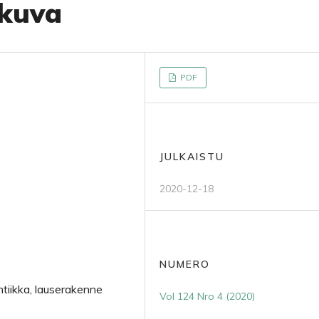
okuva
PDF
JULKAISTU
2020-12-18
NUMERO
mantiikka, lauserakenne
Vol 124 Nro 4 (2020)