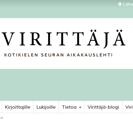
Lähe
Kirjoittajille
Lukijoille
Tietoa
Virittäjä-blogi
Vir
ta