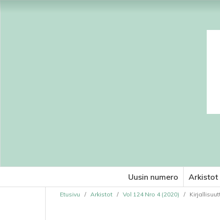
Uusin numero
Arkistot
Etusivu
/
Arkistot
/
Vol 124 Nro 4 (2020)
/
Kirjallisuut