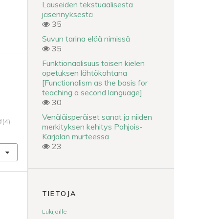
Lauseiden tekstuaalisesta
jäsennyksestä
35
Suvun tarina elää nimissä
35
Funktionaalisuus toisen kielen
opetuksen lähtökohtana
[Functionalism as the basis for
teaching a second language]
30
Venäläisperäiset sanat ja niiden
4
(4).
merkityksen kehitys Pohjois-
Karjalan murteessa
23
TIETOJA
Lukijoille