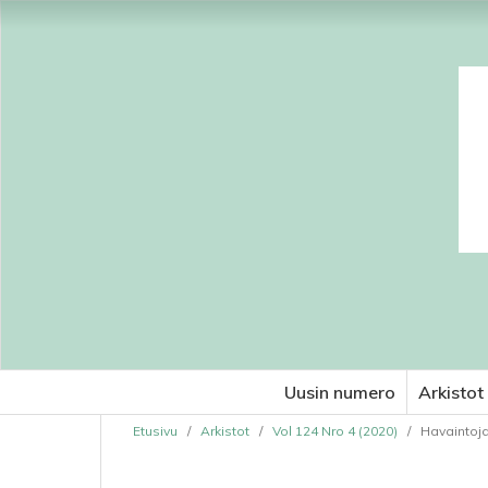
Uusin numero
Arkistot
Etusivu
/
Arkistot
/
Vol 124 Nro 4 (2020)
/
Havaintoja