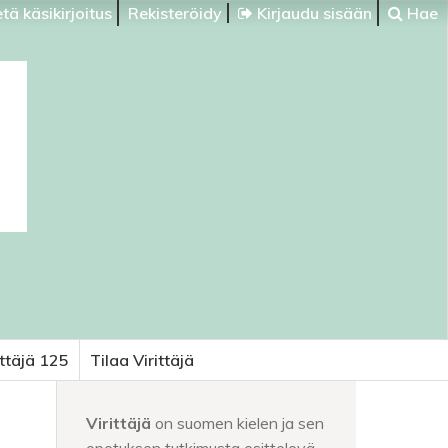
tä käsikirjoitus
Rekisteröidy
Kirjaudu sisään
Hae
ittäjä 125
Tilaa Virittäjä
Virittäjä
on suomen kielen ja sen