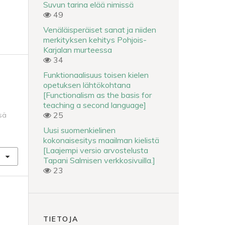
Suvun tarina elää nimissä
49
Venäläisperäiset sanat ja niiden
merkityksen kehitys Pohjois-
Karjalan murteessa
34
Funktionaalisuus toisen kielen
opetuksen lähtökohtana
[Functionalism as the basis for
teaching a second language]
25
Isä
Uusi suomenkielinen
kokonaisesitys maailman kielistä
[Laajempi versio arvostelusta
Tapani Salmisen verkkosivuilla.]
23
TIETOJA