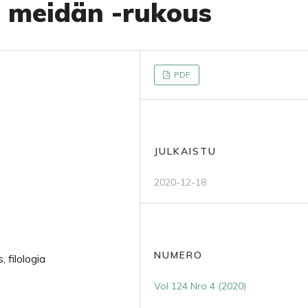
ä meidän -rukous
PDF
JULKAISTU
2020-12-18
NUMERO
 filologia
Vol 124 Nro 4 (2020)