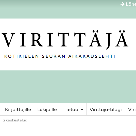
Lähe
Kirjoittajille
Lukijoille
Tietoa
Virittäjä-blogi
Vir
 ja keskustelua