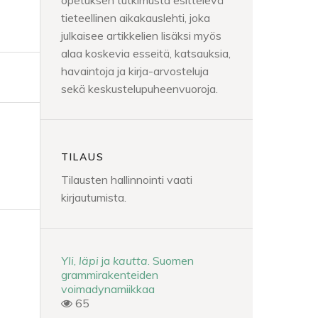
opetuksen tutkimusta esittelevä
tieteellinen aikakauslehti, joka
julkaisee artikkelien lisäksi myös
alaa koskevia esseitä, katsauksia,
havaintoja ja kirja-arvosteluja
sekä keskustelupuheenvuoroja.
TILAUS
Tilausten hallinnointi vaati
kirjautumista.
Yli
,
läpi
ja
kautta
. Suomen
grammirakenteiden
voimadynamiikkaa
65