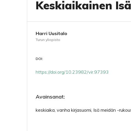
Keskiaikainen Is
Harri Uusitalo
Turun yliopisto
DOI:
https://doi.org/10.23982/vir.97393
Avainsanat:
keskiaika, vanha kirjasuomi, Isä meidän -rukous,