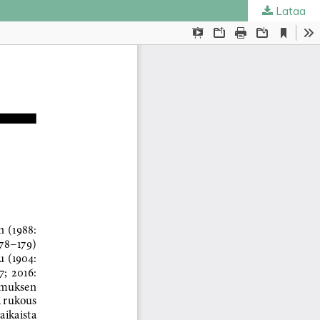
Lataa
ta
.