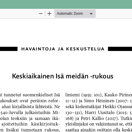
Palvelua ylläpitää
Tieteellisten seurain valtuuskun