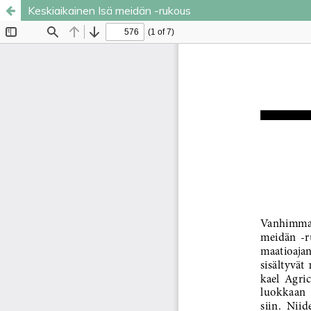
Keskiaikainen Isä meidän -rukous