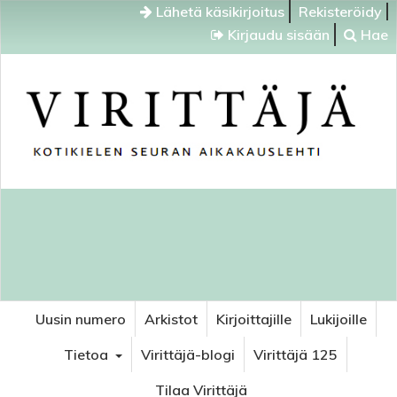
Lähetä käsikirjoitus
Rekisteröidy
Kirjaudu sisään
Hae
Uusin numero
Arkistot
Kirjoittajille
Lukijoille
Tietoa
Virittäjä-blogi
Virittäjä 125
Tilaa Virittäjä