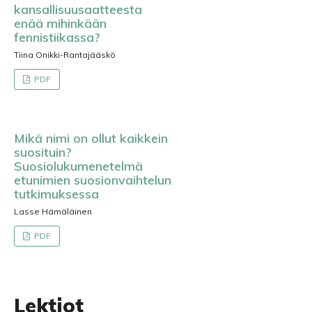
kansallisuusaatteesta
enää mihinkään
fennistiikassa?
Tiina Onikki-Rantajääskö
PDF
Mikä nimi on ollut kaikkein
suosituin?
Suosiolukumenetelmä
etunimien suosionvaihtelun
tutkimuksessa
Lasse Hämäläinen
PDF
Lektiot