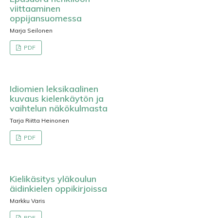
viittaaminen
oppijansuomessa
Marja Seilonen
PDF
Idiomien leksikaalinen
kuvaus kielenkäytön ja
vaihtelun näkökulmasta
Tarja Riitta Heinonen
PDF
Kielikäsitys yläkoulun
äidinkielen oppikirjoissa
Markku Varis
PDF