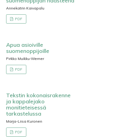
suomenoppijan haasteena
Annekatrin Kaivapalu
PDF
Apua asioiville
suomenoppijoille
Pirkko Muikku-Werner
PDF
Tekstin kokonaisrakenne
ja kappalejako
monitieteisessä
tarkastelussa
Marja-Liisa Kuronen
PDF