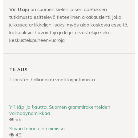
Virittäjä
on suomen kielen ja sen opetuksen
tutkimusta esittelevä tieteellinen aikakauslehti, joka
julkaisee artikkelien lisäksi myös alaa koskevia esseitä,
katsauksia, havaintoja ja kirja-arvosteluja sekä
keskustelupuheenvuoroja.
TILAUS
Tilausten hallinnointi vaati kirjautumista.
Yli
,
läpi
ja
kautta
. Suomen grammirakenteiden
voimadynamiikkaa
65
Suvun tarina elää nimissä
49