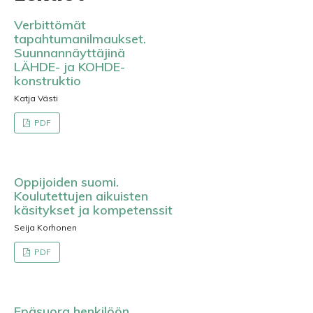
Verbittömät
tapahtumanilmaukset.
Suunnannäyttäjinä
LÄHDE- ja KOHDE-
konstruktio
Katja Västi
PDF
Oppijoiden suomi.
Koulutettujen aikuisten
käsitykset ja kompetenssit
Seija Korhonen
PDF
Epäsuora henkilöön