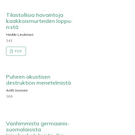
Tilastollisia havaintoja
kaakkoismurteiden loppu-
n:stä
Heikki Leskinen
343
PDF
Puheen akustisen
destruktion menetelmistä
Antti Iivonen
369
Vanhimmista germaanis-
suomalaisista