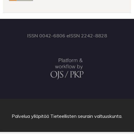
ISSN 0042-6806 eISSN 2242-8828
Palvelua ylläpitää
Tieteellisten seurain valtuuskunta
.