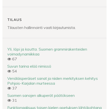
TILAUS
Tilausten hallinnointi vaati kirjautumista.
Yli
,
läpi
ja
kautta
. Suomen grammirakenteiden
voimadynamiikkaa
67
Suvun tarina elää nimissä
54
Venäläisperäiset sanat ja niiden merkityksen kehitys
Pohjois-Karjalan murteessa
37
Suomen sanojen alkuperät päätökseen
31
Funktionaalisuus toisen kielen opetuksen lähtökohtana