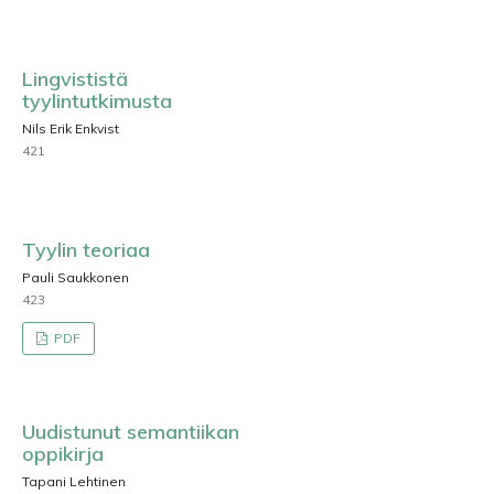
Lingvististä
tyylintutkimusta
Nils Erik Enkvist
421
Tyylin teoriaa
Pauli Saukkonen
423
PDF
Uudistunut semantiikan
oppikirja
Tapani Lehtinen