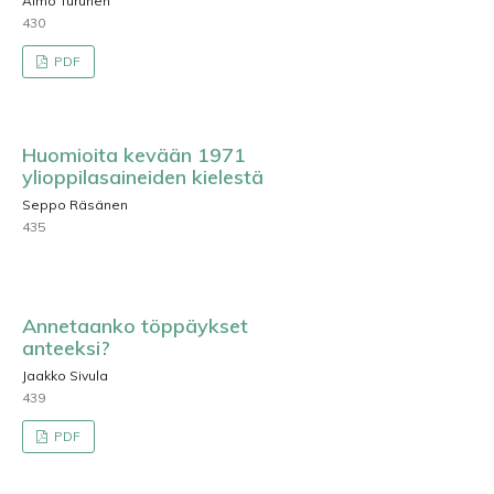
Aimo Turunen
430
PDF
Huomioita kevään 1971
ylioppilasaineiden kielestä
Seppo Räsänen
435
Annetaanko töppäykset
anteeksi?
Jaakko Sivula
439
PDF