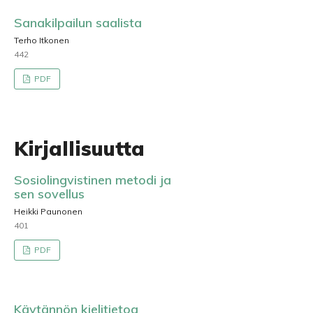
Sanakilpailun saalista
Terho Itkonen
442
PDF
Kirjallisuutta
Sosiolingvistinen metodi ja
sen sovellus
Heikki Paunonen
401
PDF
Käytännön kielitietoa