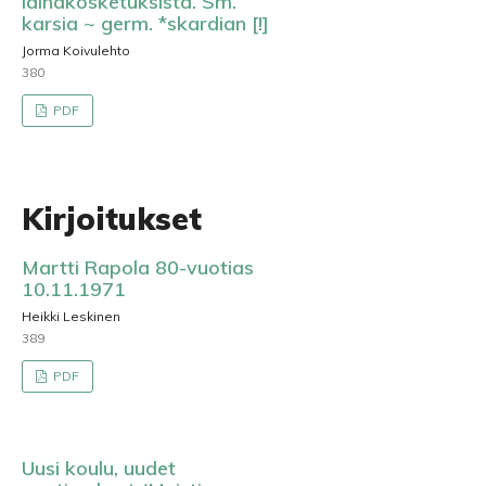
lainakosketuksista. Sm.
karsia ~ germ. *skardian [!]
Jorma Koivulehto
380
PDF
Kirjoitukset
Martti Rapola 80-vuotias
10.11.1971
Heikki Leskinen
389
PDF
Uusi koulu, uudet