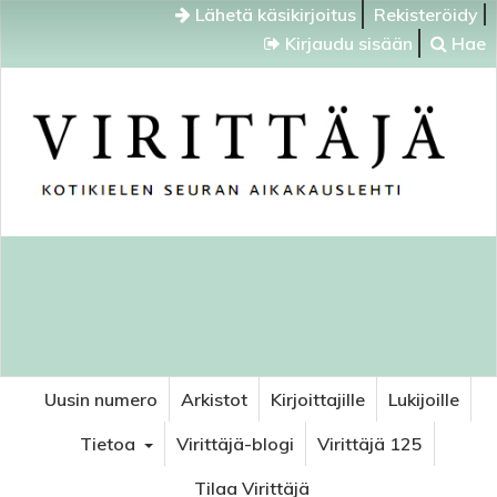
Lähetä käsikirjoitus
Rekisteröidy
Kirjaudu sisään
Hae
Uusin numero
Arkistot
Kirjoittajille
Lukijoille
Tietoa
Virittäjä-blogi
Virittäjä 125
Tilaa Virittäjä