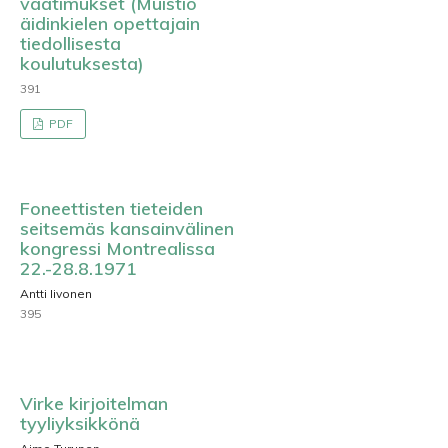
vaatimukset (Muistio
äidinkielen opettajain
tiedollisesta
koulutuksesta)
391
PDF
Foneettisten tieteiden
seitsemäs kansainvälinen
kongressi Montrealissa
22.-28.8.1971
Antti Iivonen
395
Virke kirjoitelman
tyyliyksikkönä