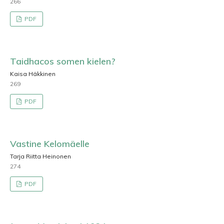
266
PDF
Taidhacos somen kielen?
Kaisa Häkkinen
269
PDF
Vastine Kelomäelle
Tarja Riitta Heinonen
274
PDF