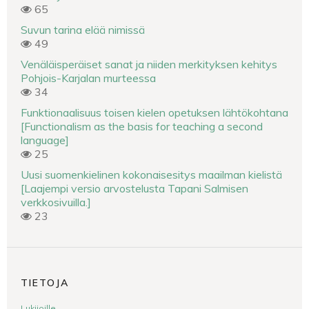
65
Suvun tarina elää nimissä
49
Venäläisperäiset sanat ja niiden merkityksen kehitys
Pohjois-Karjalan murteessa
34
Funktionaalisuus toisen kielen opetuksen lähtökohtana
[Functionalism as the basis for teaching a second
language]
25
Uusi suomenkielinen kokonaisesitys maailman kielistä
[Laajempi versio arvostelusta Tapani Salmisen
verkkosivuilla.]
23
TIETOJA
Lukijoille