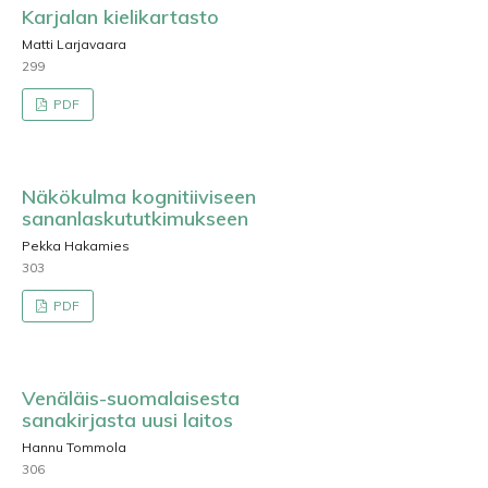
Karjalan kielikartasto
Matti Larjavaara
299
PDF
Näkökulma kognitiiviseen
sananlaskututkimukseen
Pekka Hakamies
303
PDF
Venäläis-suomalaisesta
sanakirjasta uusi laitos
Hannu Tommola
306