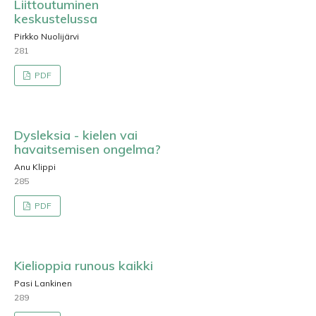
Liittoutuminen
keskustelussa
Pirkko Nuolijärvi
281
PDF
Dysleksia - kielen vai
havaitsemisen ongelma?
Anu Klippi
285
PDF
Kielioppia runous kaikki
Pasi Lankinen
289