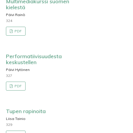
Multimediakurssi suomen
kielestä
Päivi Rainò
324
PDF
Performatiivisuudesta
keskustellen
Päivi Hytönen
327
PDF
Tupen rapinoita
Liisa Tainio
329