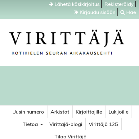
Lähetä käsikirjoitus
Rekisteröidy
Kirjaudu sisään
Hae
Uusin numero
Arkistot
Kirjoittajille
Lukijoille
Tietoa
Virittäjä-blogi
Virittäjä 125
Tilaa Virittäjä