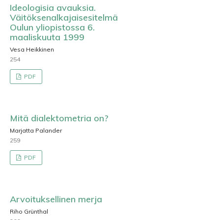
Ideologisia avauksia.
Väitöksenalkajaisesitelmä
Oulun yliopistossa 6.
maaliskuuta 1999
Vesa Heikkinen
254
PDF
Mitä dialektometria on?
Marjatta Palander
259
PDF
Arvoituksellinen merja
Riho Grünthal