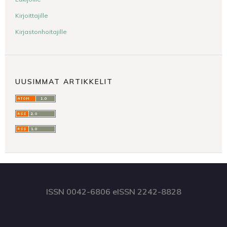
Kirjoittajille
Kirjastonhoitajille
UUSIMMAT ARTIKKELIT
ISSN 0042-6806 eISSN 2242-8828