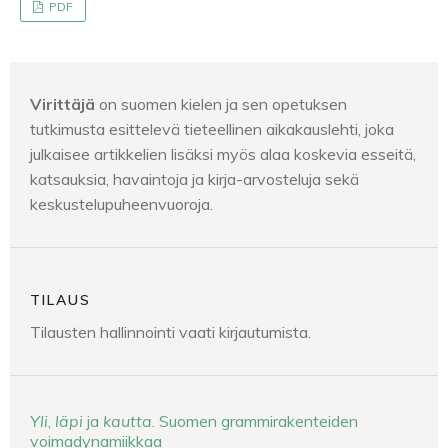
PDF
Virittäjä
on suomen kielen ja sen opetuksen
tutkimusta esittelevä tieteellinen aikakauslehti, joka
julkaisee artikkelien lisäksi myös alaa koskevia esseitä,
katsauksia, havaintoja ja kirja-arvosteluja sekä
keskustelupuheenvuoroja.
TILAUS
Tilausten hallinnointi vaati kirjautumista.
Yli
,
läpi
ja
kautta
. Suomen grammirakenteiden
voimadynamiikkaa