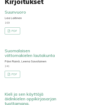
Kirjoitukset
Suunvuoro
Lea Laitinen
169
PDF
Suomalaisen
viittomakielen lautakunta
Päivi Rainò, Leena Savolainen
241
PDF
Kieli ja sen käyttäjä
äidinkielen oppikirjasarjan
tuottamana.