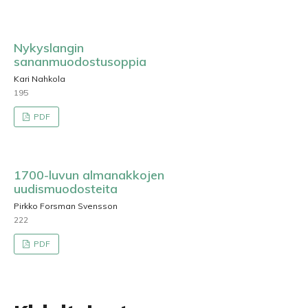
Nykyslangin
sananmuodostusoppia
Kari Nahkola
195
PDF
1700-luvun almanakkojen
uudismuodosteita
Pirkko Forsman Svensson
222
PDF