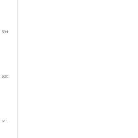
594
600
611