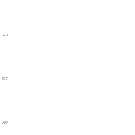
570
577
583