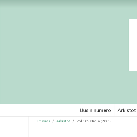
Uusin numero
Arkistot
Etusivu
/
Arkistot
/
Vol 109 Nro 4 (2005)