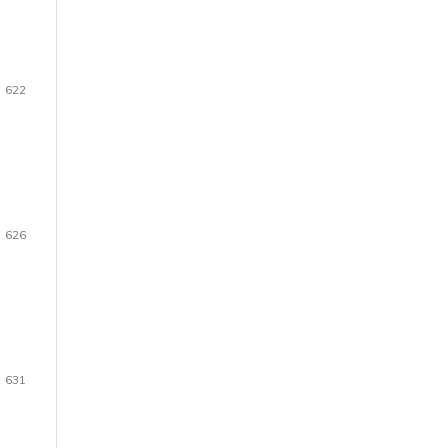
622
626
631