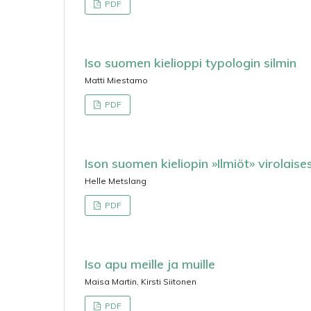
PDF
Iso suomen kielioppi typologin silmin
Matti Miestamo
PDF
Ison suomen kieliopin »Ilmiöt» virolai
Helle Metslang
PDF
Iso apu meille ja muille
Maisa Martin, Kirsti Siitonen
PDF