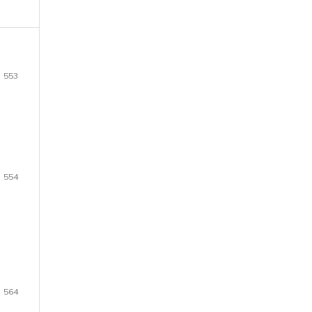
553
554
564