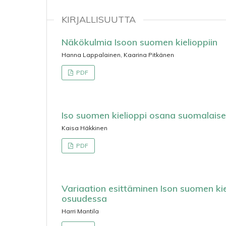
KIRJALLISUUTTA
Näkökulmia Isoon suomen kielioppiin
Hanna Lappalainen, Kaarina Pitkänen
PDF
Iso suomen kielioppi osana suomalaisen
Kaisa Häkkinen
PDF
Variaation esittäminen Ison suomen kie
osuudessa
Harri Mantila