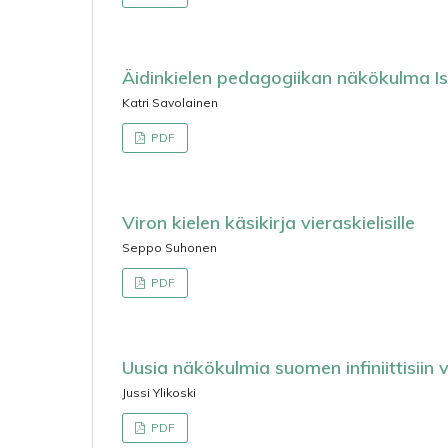
Äidinkielen pedagogiikan näkökulma Is
Katri Savolainen
PDF
Viron kielen käsikirja vieraskielisille
Seppo Suhonen
PDF
Uusia näkökulmia suomen infiniittisiin v
Jussi Ylikoski
PDF