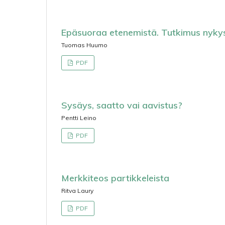
Epäsuoraa etenemistä. Tutkimus nykys
Tuomas Huumo
PDF
Sysäys, saatto vai aavistus?
Pentti Leino
PDF
Merkkiteos partikkeleista
Ritva Laury
PDF