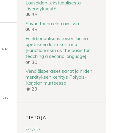
Lauseiden tekstuaalisesta
jäsennyksestä
35
Suvun tarina elää nimissä
35
Funktionaalisuus toisen kielen
opetuksen lähtökohtana
482
[Functionalism as the basis for
teaching a second language]
30
Venäläisperäiset sanat ja niiden
merkityksen kehitys Pohjois-
Karjalan murteessa
23
506
TIETOJA
Lukijoille