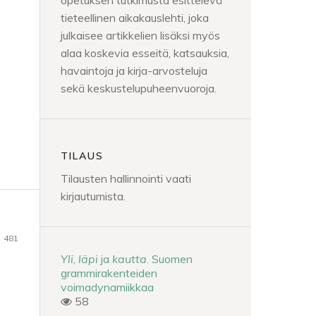
opetuksen tutkimusta esittelevä
tieteellinen aikakauslehti, joka
julkaisee artikkelien lisäksi myös
alaa koskevia esseitä, katsauksia,
havaintoja ja kirja-arvosteluja
sekä keskustelupuheenvuoroja.
TILAUS
Tilausten hallinnointi vaati
kirjautumista.
481
Yli
,
läpi
ja
kautta
. Suomen
grammirakenteiden
voimadynamiikkaa
58