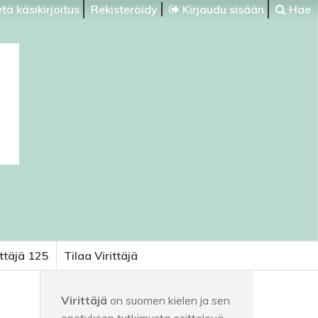
tä käsikirjoitus
Rekisteröidy
Kirjaudu sisään
Hae
ittäjä 125
Tilaa Virittäjä
Virittäjä
on suomen kielen ja sen