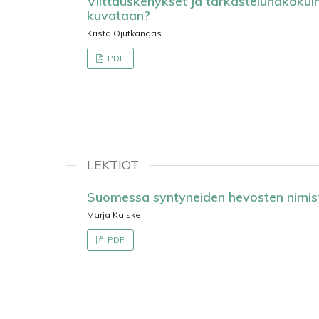
Viittauskehykset ja tarkastelunäkökulma
kuvataan?
Krista Ojutkangas
PDF
LEKTIOT
Suomessa syntyneiden hevosten nimis
Marja Kalske
PDF