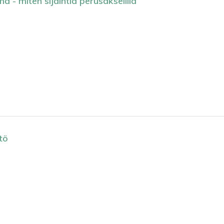
 - miten sijaintia perusakselilla
tö