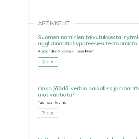
ARTIKKELIT
Suomen nominien taivutuksesta: rytmi-,
agglutinaatiohypoteesien testaamista
Alexandre Nikolaev, Jussi Niemi
PDF
Onko
jäädä
-verbin paikallissijamääritt
motivaatiota?
Tuomas Huumo
PDF