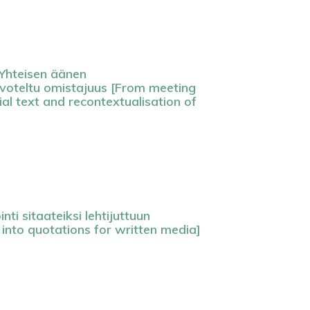
 Yhteisen äänen
euvoteltu omistajuus [From meeting
cial text and recontextualisation of
ti sitaateiksi lehtijuttuun
 into quotations for written media]