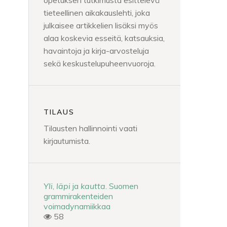
opetuksen tutkimusta esittelevä
tieteellinen aikakauslehti, joka
julkaisee artikkelien lisäksi myös
alaa koskevia esseitä, katsauksia,
havaintoja ja kirja-arvosteluja
sekä keskustelupuheenvuoroja.
TILAUS
Tilausten hallinnointi vaati
kirjautumista.
Yli
,
läpi
ja
kautta
. Suomen
grammirakenteiden
voimadynamiikkaa
58