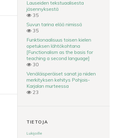
Lauseiden tekstuaalisesta
jäsennyksestä
35
Suvun tarina elää nimissä
35
Funktionaalisuus toisen kielen
opetuksen lähtökohtana
[Functionalism as the basis for
teaching a second language]
30
Venäläisperäiset sanat ja niiden
merkityksen kehitys Pohjois-
Karjalan murteessa
23
TIETOJA
Lukijoille