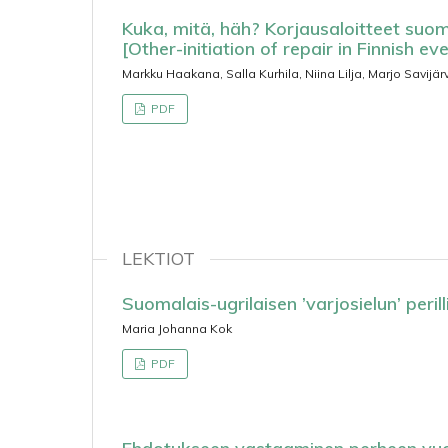
Kuka, mitä, häh? Korjausaloitteet suo
[Other-initiation of repair in Finnish e
Markku Haakana, Salla Kurhila, Niina Lilja, Marjo Savijärv
PDF
LEKTIOT
Suomalais-ugrilaisen ’varjosielun’ peri
Maria Johanna Kok
PDF