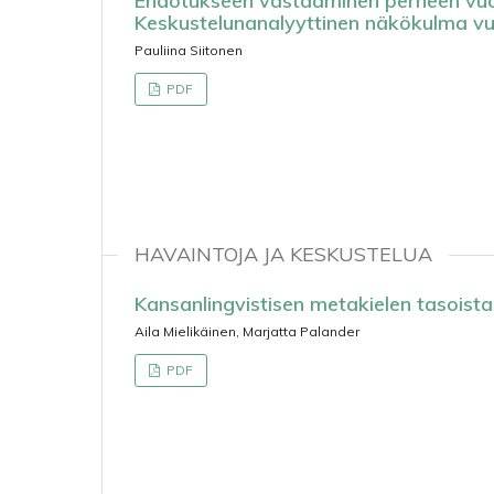
Ehdotukseen vastaaminen perheen vuo
Keskustelunanalyyttinen näkökulma vuo
Pauliina Siitonen
PDF
HAVAINTOJA JA KESKUSTELUA
Kansanlingvistisen metakielen tasoista
Aila Mielikäinen, Marjatta Palander
PDF