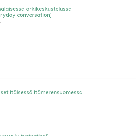
malaisessa arkikeskustelussa
veryday conversation]
i
lliset itäisessä itämerensuomessa