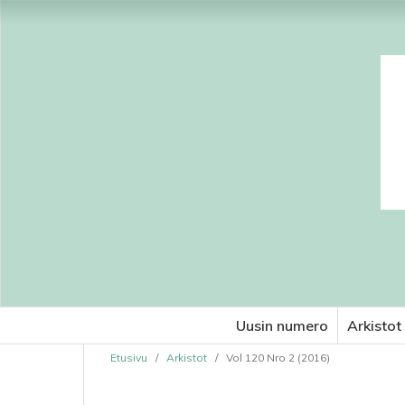
Uusin numero
Arkistot
Etusivu
/
Arkistot
/
Vol 120 Nro 2 (2016)