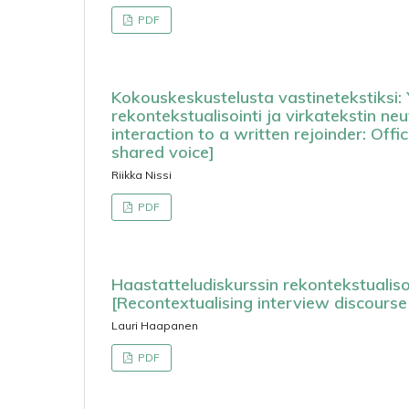
PDF
Kokouskeskustelusta vastinetekstiksi:
rekontekstualisointi ja virkatekstin n
interaction to a written rejoinder: Offi
shared voice]
Riikka Nissi
PDF
Haastatteludiskurssin rekontekstualisoin
[Recontextualising interview discourse
Lauri Haapanen
PDF