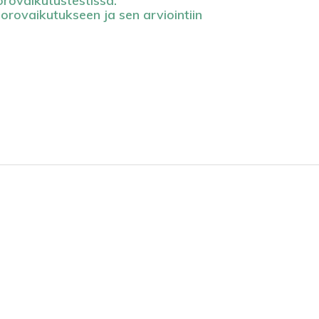
rovaikutustestissä.
rovaikutukseen ja sen arviointiin