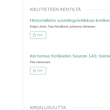
KIELITIETEEN KENTILTÄ
Historiallista sosiolingvistiikkaa kotike
Katja Litola, Taru Nordlund, Johanna Utriainen
PDF
Kertomus Kotikielen Seuran 140. toim
Pilvi Heinonen
PDF
KIRJALLISUUTTA