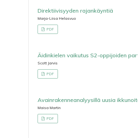
Direktiivisyyden rajankäyntiä
Marja-Liisa Helasvuo
PDF
Äidinkielen vaikutus S2-oppijoiden par
Scott Jarvis
PDF
Avainrakenneanalyysillä uusia ikkuno
Maisa Martin
PDF