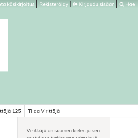
tä käsikirjoitus
Rekisteröidy
Kirjaudu sisään
Hae
ittäjä 125
Tilaa Virittäjä
Virittäjä
on suomen kielen ja sen