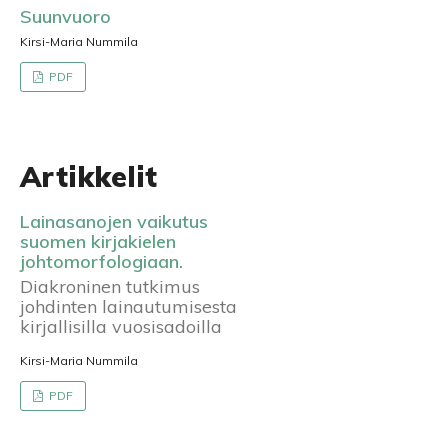
Suunvuoro
Kirsi-Maria Nummila
PDF
Artikkelit
Lainasanojen vaikutus
suomen kirjakielen
johtomorfologiaan.
Diakroninen tutkimus
johdinten lainautumisesta
kirjallisilla vuosisadoilla
Kirsi-Maria Nummila
PDF