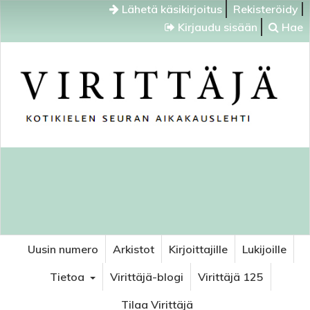
Lähetä käsikirjoitus
Rekisteröidy
Kirjaudu sisään
Hae
Uusin numero
Arkistot
Kirjoittajille
Lukijoille
Tietoa
Virittäjä-blogi
Virittäjä 125
Tilaa Virittäjä