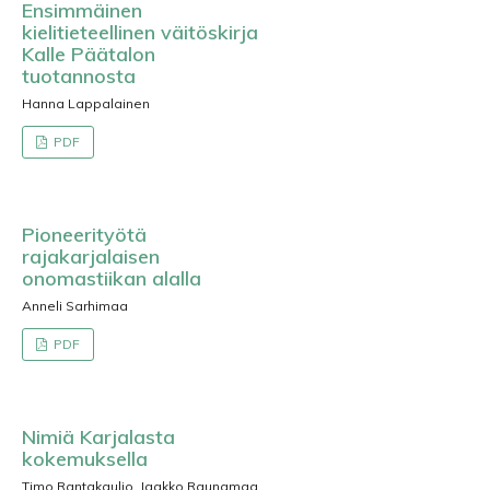
Ensimmäinen
kielitieteellinen väitöskirja
Kalle Päätalon
tuotannosta
Hanna Lappalainen
PDF
Pioneerityötä
rajakarjalaisen
onomastiikan alalla
Anneli Sarhimaa
PDF
Nimiä Karjalasta
kokemuksella
Timo Rantakaulio, Jaakko Raunamaa