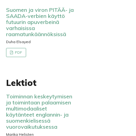
Suomen ja viron PITÄÄ- ja
SAADA-verbien käyttö
futuurin apuverbeinä
varhaisissa
raamatunkäännöksissä
Duha Elsayed
PDF
Lektiot
Toiminnan keskeytymisen
ja toimintaan palaamisen
multimodaaliset
käytänteet englannin- ja
suomenkielisessä
vuorovaikutuksessa
Marika Helisten