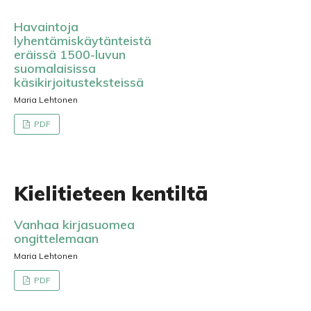
Havaintoja
lyhentämiskäytänteistä
eräissä 1500-luvun
suomalaisissa
käsikirjoitusteksteissä
Maria Lehtonen
PDF
Kielitieteen kentiltä
Vanhaa kirjasuomea
ongittelemaan
Maria Lehtonen
PDF