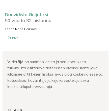
Daavidista Goljatiksi
50 vuotta S2-historiaa
Leena Maria Heikkola
PDF
Virittäjä
on suomen kielen ja sen opetuksen
tutkimusta esittelevä tieteellinen aikakauslehti, joka
julkaisee artikkelien lisäksi myös alaa koskevia esseitä,
katsauksia, havaintoja ja kirja-arvosteluja sekä
keskustelupuheenvuoroja.
TILAUS