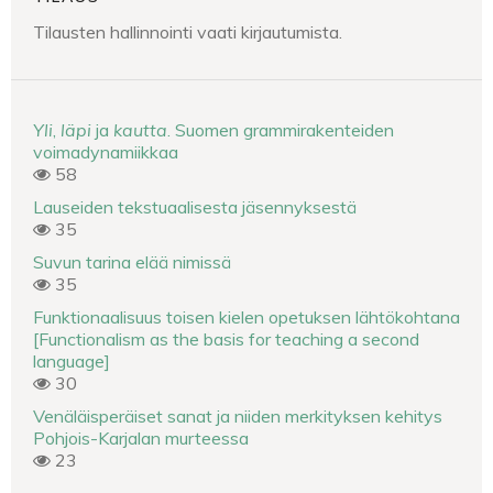
Tilausten hallinnointi vaati kirjautumista.
Yli
,
läpi
ja
kautta
. Suomen grammirakenteiden
voimadynamiikkaa
58
Lauseiden tekstuaalisesta jäsennyksestä
35
Suvun tarina elää nimissä
35
Funktionaalisuus toisen kielen opetuksen lähtökohtana
[Functionalism as the basis for teaching a second
language]
30
Venäläisperäiset sanat ja niiden merkityksen kehitys
Pohjois-Karjalan murteessa
23