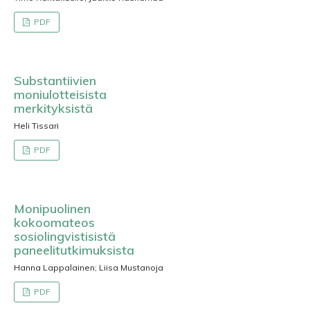
PDF
Substantiivien
moniulotteisista
merkityksistä
Heli Tissari
PDF
Monipuolinen
kokoomateos
sosiolingvistisistä
paneelitutkimuksista
Hanna Lappalainen; Liisa Mustanoja
PDF