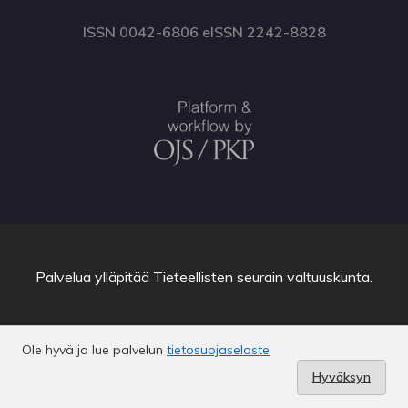
ISSN 0042-6806 eISSN 2242-8828
Palvelua ylläpitää
Tieteellisten seurain valtuuskunta
.
Ole hyvä ja lue palvelun
tietosuojaseloste
Hyväksyn