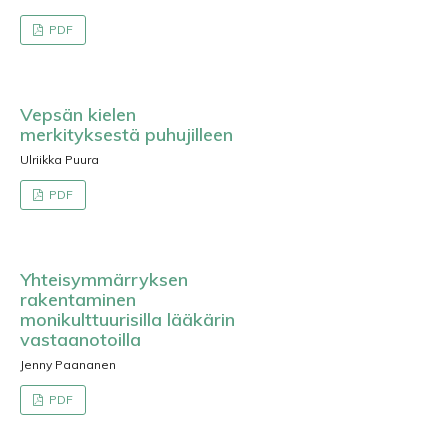
PDF
Vepsän kielen
merkityksestä puhujilleen
Ulriikka Puura
PDF
Yhteisymmärryksen
rakentaminen
monikulttuurisilla lääkärin
vastaanotoilla
Jenny Paananen
PDF