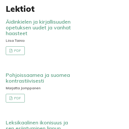
Lektiot
Äidinkielen ja kirjallisuuden
opetuksen uudet ja vanhat
haasteet
Liisa Tainio
PDF
Pohjoissaamea ja suomea
kontrastiivisesti
Marjatta Jomppanen
PDF
Leksikaalinen ikonisuus ja
sen esiintyminen linnun