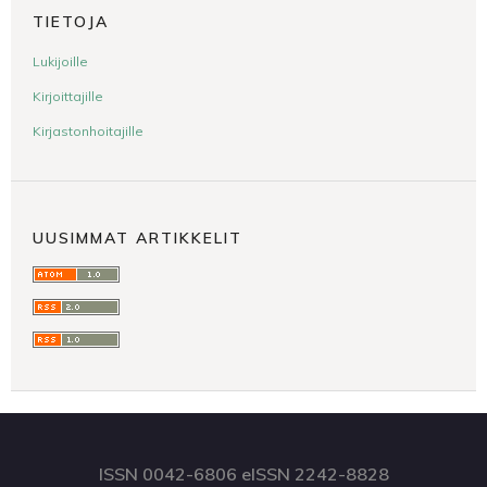
TIETOJA
Lukijoille
Kirjoittajille
Kirjastonhoitajille
UUSIMMAT ARTIKKELIT
ISSN 0042-6806 eISSN 2242-8828