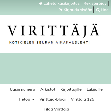
Lähetä käsikirjoitus
Rekisteröidy
Kirjaudu sisään
Hae
Uusin numero
Arkistot
Kirjoittajille
Lukijoille
Tietoa
Virittäjä-blogi
Virittäjä 125
Tilaa Virittäjä