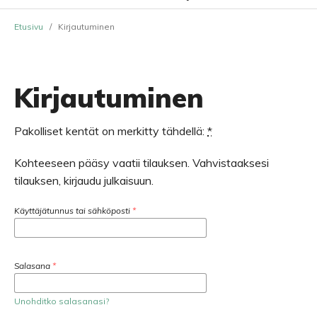
Etusivu
/
Kirjautuminen
Kirjautuminen
Pakolliset kentät on merkitty tähdellä:
*
Kohteeseen pääsy vaatii tilauksen. Vahvistaaksesi
tilauksen, kirjaudu julkaisuun.
Käyttäjätunnus tai sähköposti
*
Salasana
*
Unohditko salasanasi?