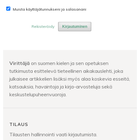
Muista käyttäjätunnukseni ja salasanani
Rekisteröidy
Kirjautuminen
Virittäjä
on suomen kielen ja sen opetuksen
tutkimusta esittelevä tieteellinen aikakauslehti, joka
julkaisee artikkelien lisäksi myös alaa koskevia esseitä,
katsauksia, havaintoja ja kirja-arvosteluja sekä
keskustelupuheenvuoroja.
TILAUS
Tilausten hallinnointi vaati kirjautumista.