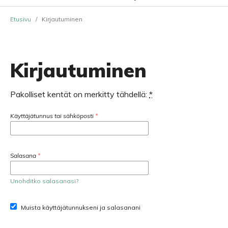
Etusivu
/
Kirjautuminen
Kirjautuminen
Pakolliset kentät on merkitty tähdellä:
*
Käyttäjätunnus tai sähköposti
*
Salasana
*
Unohditko salasanasi?
Muista käyttäjätunnukseni ja salasanani