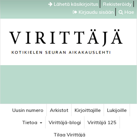
Lähetä käsikirjoitus
Rekisteröidy
Kirjaudu sisään
Hae
Uusin numero
Arkistot
Kirjoittajille
Lukijoille
Tietoa
Virittäjä-blogi
Virittäjä 125
Tilaa Virittäjä