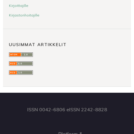
Kirjoittajille
Kirjastonhoitajille
UUSIMMAT ARTIKKELIT
ISSN 0042-6806 eISSN 2242-8828