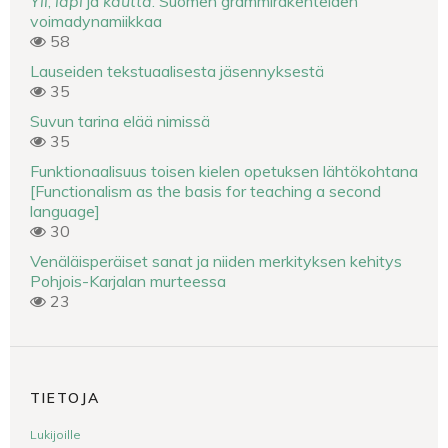
Yli
,
läpi
ja
kautta
. Suomen grammirakenteiden
voimadynamiikkaa
58
Lauseiden tekstuaalisesta jäsennyksestä
35
Suvun tarina elää nimissä
35
Funktionaalisuus toisen kielen opetuksen lähtökohtana
[Functionalism as the basis for teaching a second
language]
30
Venäläisperäiset sanat ja niiden merkityksen kehitys
Pohjois-Karjalan murteessa
23
TIETOJA
Lukijoille