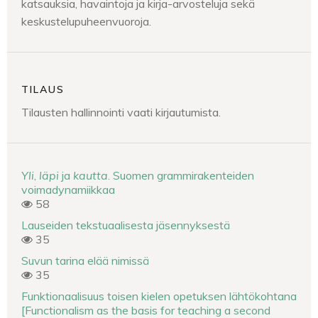
katsauksia, havaintoja ja kirja-arvosteluja sekä
keskustelupuheenvuoroja.
TILAUS
Tilausten hallinnointi vaati kirjautumista.
Yli
,
läpi
ja
kautta
. Suomen grammirakenteiden
voimadynamiikkaa
58
Lauseiden tekstuaalisesta jäsennyksestä
35
Suvun tarina elää nimissä
35
Funktionaalisuus toisen kielen opetuksen lähtökohtana
[Functionalism as the basis for teaching a second