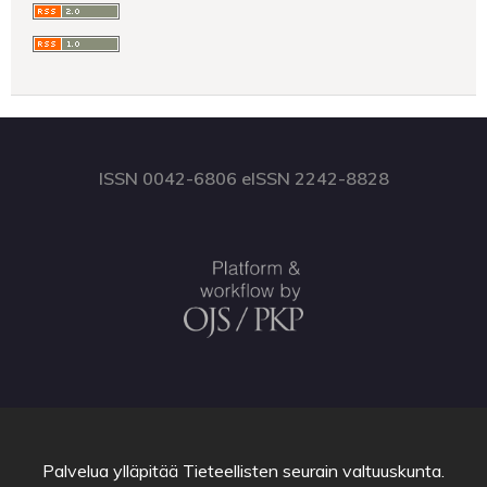
ISSN 0042-6806 eISSN 2242-8828
Palvelua ylläpitää
Tieteellisten seurain valtuuskunta
.