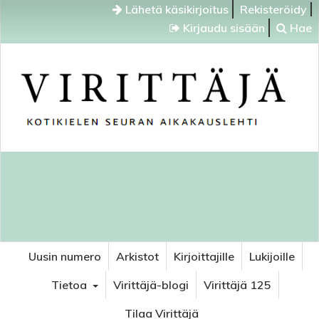
Lähetä käsikirjoitus
Rekisteröidy
Kirjaudu sisään
Hae
Uusin numero
Arkistot
Kirjoittajille
Lukijoille
Tietoa
Virittäjä-blogi
Virittäjä 125
Tilaa Virittäjä