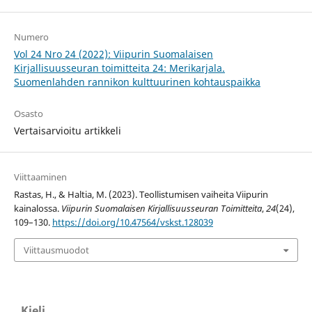
Numero
Vol 24 Nro 24 (2022): Viipurin Suomalaisen
Kirjallisuusseuran toimitteita 24: Merikarjala.
Suomenlahden rannikon kulttuurinen kohtauspaikka
Osasto
Vertaisarvioitu artikkeli
Viittaaminen
Rastas, H., & Haltia, M. (2023). Teollistumisen vaiheita Viipurin
kainalossa.
Viipurin Suomalaisen Kirjallisuusseuran Toimitteita
,
24
(24),
109–130.
https://doi.org/10.47564/vskst.128039
Viittausmuodot
Kieli