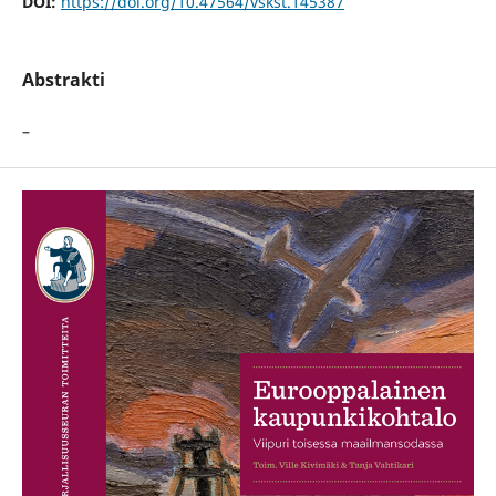
DOI:
https://doi.org/10.47564/vskst.145387
Abstrakti
–