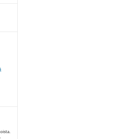
ä
oista.
n