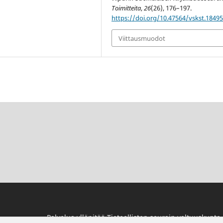
Toimitteita
,
26
(26), 176–197.
https://doi.org/10.47564/vskst.1849
Viittausmuodot
Palvelua ylläpitää
Tieteellisten seurain valtuuskunta
.