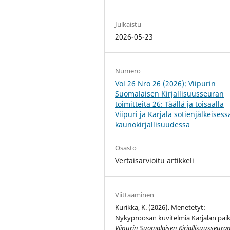
Julkaistu
2026-05-23
Numero
Vol 26 Nro 26 (2026): Viipurin
Suomalaisen Kirjallisuusseuran
toimitteita 26: Täällä ja toisaalla
Viipuri ja Karjala sotienjälkeisess
kaunokirjallisuudessa
Osasto
Vertaisarvioitu artikkeli
Viittaaminen
Kurikka, K. (2026). Menetetyt:
Nykyproosan kuvitelmia Karjalan paik
Viipurin Suomalaisen Kirjallisuusseura