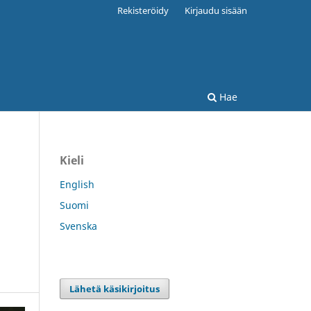
Rekisteröidy
Kirjaudu sisään
Hae
Kieli
English
Suomi
Svenska
Lähetä käsikirjoitus