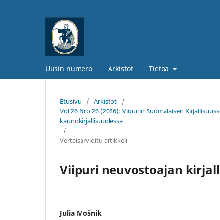
Uusin numero
Arkistot
Tietoa
Etusivu
/
Arkistot
/
Vol 26 Nro 26 (2026): Viipurin Suomalaisen Kirjallisuusseu
kaunokirjallisuudessa
/
Vertaisarvioitu artikkeli
Viipuri neuvostoajan kirjal
Julia Mošnik