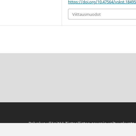
https://doi.org/10.47564/vskst.1849
Viittausmuodot
Palvelua ylläpitää
Tieteellisten seurain valtuuskunta
.