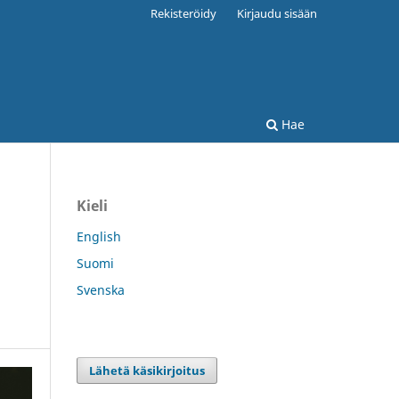
Rekisteröidy
Kirjaudu sisään
Hae
Kieli
English
Suomi
Svenska
Lähetä käsikirjoitus