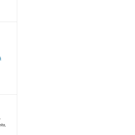
ä
n
ita
,