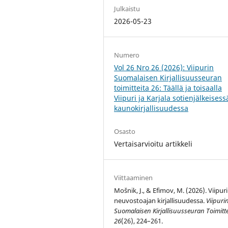
Julkaistu
2026-05-23
Numero
Vol 26 Nro 26 (2026): Viipurin
Suomalaisen Kirjallisuusseuran
toimitteita 26: Täällä ja toisaalla
Viipuri ja Karjala sotienjälkeisess
kaunokirjallisuudessa
Osasto
Vertaisarvioitu artikkeli
Viittaaminen
Mošnik, J., & Efimov, M. (2026). Viipuri
neuvostoajan kirjallisuudessa.
Viipuri
Suomalaisen Kirjallisuusseuran Toimitte
26
(26), 224–261.