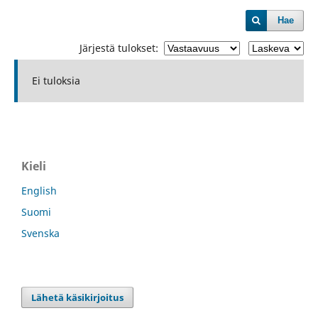
Hae
Järjestä tulokset:
Ei tuloksia
Kieli
English
Suomi
Svenska
Lähetä käsikirjoitus