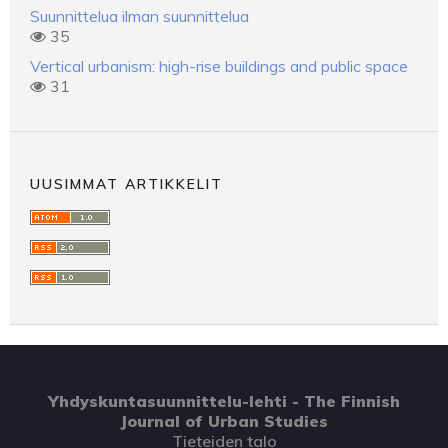
Suunnittelua ilman suunnittelua
35
Vertical urbanism: high-rise buildings and public space
31
UUSIMMAT ARTIKKELIT
Yhdyskuntasuunnittelu-lehti - The Finnish
Journal of Urban Studies
Tieteiden talo