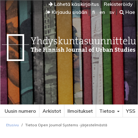
Lähetä käsikirjoitus
Rekisteröidy
Kirjaudu sisään
fi
en
sv
Hae
Uusin numero
Arkistot
Ilmoitukset
Tietoa
YSS
Etusivu
/
Tietoa Open Journal Systems -järjestelmästä