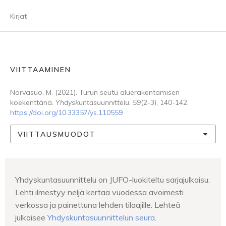
Kirjat
VIITTAAMINEN
Norvasuo, M. (2021). Turun seutu aluerakentamisen
koekenttänä.
Yhdyskuntasuunnittelu
,
59
(2-3), 140-142.
https://doi.org/10.33357/ys.110559
VIITTAUSMUODOT
Yhdyskuntasuunnittelu on JUFO-luokiteltu sarjajulkaisu.
Lehti ilmestyy neljä kertaa vuodessa avoimesti
verkossa ja painettuna lehden tilaajille. Lehteä
julkaisee
Yhdyskuntasuunnittelun seura
.