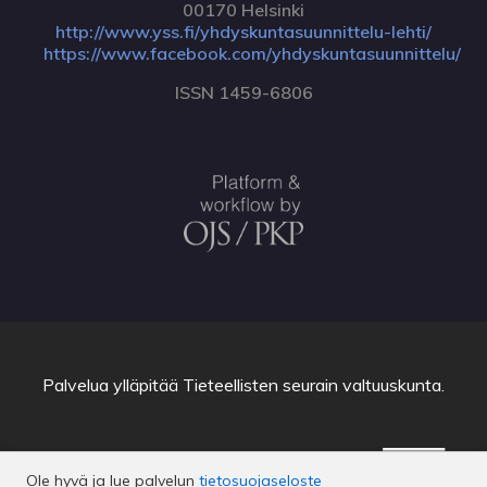
00170 Helsinki
http://www.yss.fi/yhdyskuntasuunnittelu-lehti/
https://www.facebook.com/yhdyskuntasuunnittelu/
ISSN 1459-6806
Palvelua ylläpitää
Tieteellisten seurain valtuuskunta
.
Ole hyvä ja lue palvelun
tietosuojaseloste