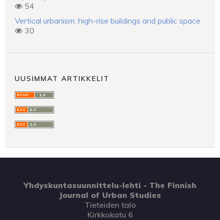
54
Vertical urbanism: high-rise buildings and public space
30
UUSIMMAT ARTIKKELIT
Yhdyskuntasuunnittelu-lehti - The Finnish
Journal of Urban Studies
Tieteiden talo
Kirkkokatu 6