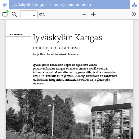
Jyväskylän Kangas – muotteja murtamassa
Palvelua ylläpitää
Tieteellisten seurain valtuuskunta
.