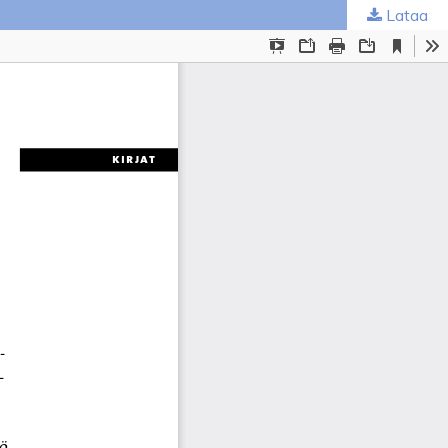
Lataa
ta
.