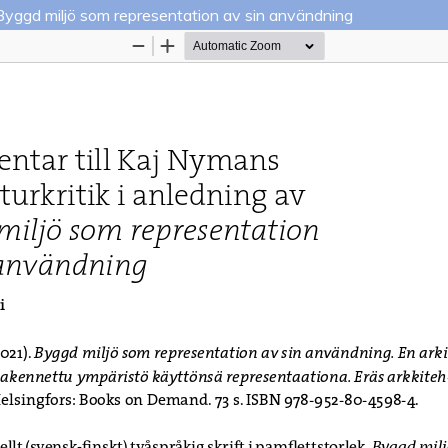
v Byggd miljö som representation av sin användning
Palvelua ylläpitää
Tieteellisten seurain valtuuskun