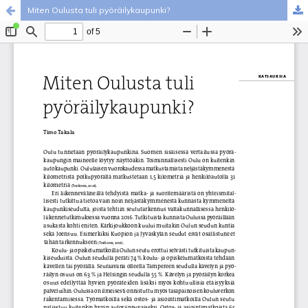
Miten Oulusta tuli pyöräilykaupunki?
Palvelua ylläpitää
Tieteellisten seurain valtuuskunta
.