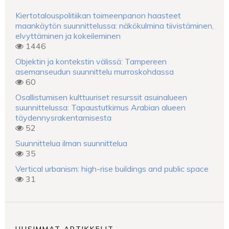
Kiertotalouspolitiikan toimeenpanon haasteet
maankäytön suunnittelussa: näkökulmina tiivistäminen,
elvyttäminen ja kokeileminen
1446
Objektin ja kontekstin välissä: Tampereen
asemanseudun suunnittelu murroskohdassa
60
Osallistumisen kulttuuriset resurssit asuinalueen
suunnittelussa: Tapaustutkimus Arabian alueen
täydennysrakentamisesta
52
Suunnittelua ilman suunnittelua
35
Vertical urbanism: high-rise buildings and public space
31
UUSIMMAT ARTIKKELIT