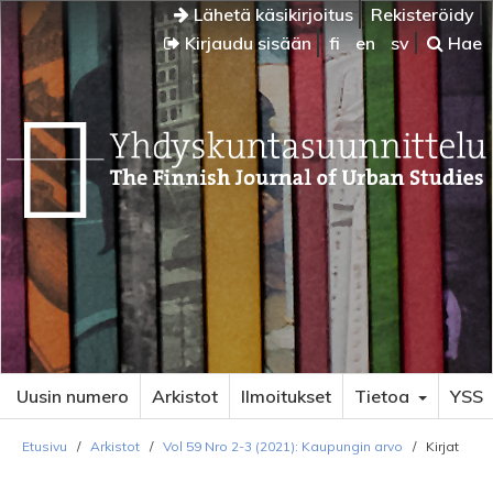
Lähetä käsikirjoitus
Rekisteröidy
Kirjaudu sisään
fi
en
sv
Hae
Uusin numero
Arkistot
Ilmoitukset
Tietoa
YSS
Etusivu
/
Arkistot
/
Vol 59 Nro 2-3 (2021): Kaupungin arvo
/
Kirjat