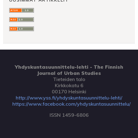
Yhdyskuntasuunnittelu-lehti - The Finnish
Journal of Urban Studies
Tieteiden talo
Kirkkokatu 6
00170 Helsinki
http://www.yss.fi/yhdyskuntasuunnittelu-lehti/
https://www.facebook.com/yhdyskuntasuunnittelu/
ISSN 1459-6806