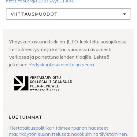
https://doi.org/10.33357/ys.113040
VIITTAUSMUODOT
Yhdyskuntasuunnittelu on JUFO-luokiteltu sarjajulkaisu.
Lehti ilmestyy neljä kertaa vuodessa avoimesti
verkossa ja painettuna lehden tilaajille. Lehteä
julkaisee
Yhdyskuntasuunnittelun seura
.
LUETUIMMAT
Kiertotalouspolitiikan toimeenpanon haasteet
maankäytön suunnittelussa: näkökulmina tiivistäminen,