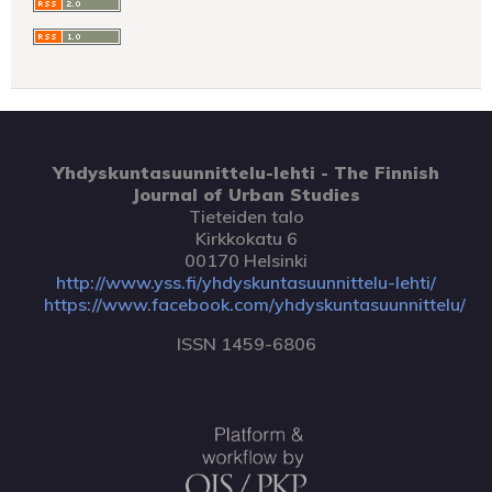
Yhdyskuntasuunnittelu-lehti - The Finnish
Journal of Urban Studies
Tieteiden talo
Kirkkokatu 6
00170 Helsinki
http://www.yss.fi/yhdyskuntasuunnittelu-lehti/
https://www.facebook.com/yhdyskuntasuunnittelu/
ISSN 1459-6806