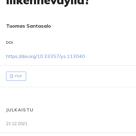
liikenneväyliä?
Tuomas Santasalo
DOI:
https://doi.org/10.33357/ys.113040
PDF
JULKAISTU
21.12.2021