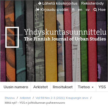
Lähetä käsikirjoitus
Rekisteröidy
Kirjaudu sisään
fi
en
sv
Hae
Uusin numero
Arkistot
Ilmoitukset
Tietoa
YSS
Etusivu
/
Arkistot
/
Vol 59 Nro 2-3 (2021): Kaupungin arvo
/
Mitä nyt? - YSS:n johtokunnan puheenvuoro