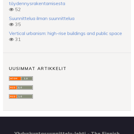
täydennysrakentamisesta
52
Suunnittelua ilman suunnittelua
35
Vertical urbanism: high-rise buildings and public space
31
UUSIMMAT ARTIKKELIT
Yhdyskuntasuunnittelu-lehti - The Finnish