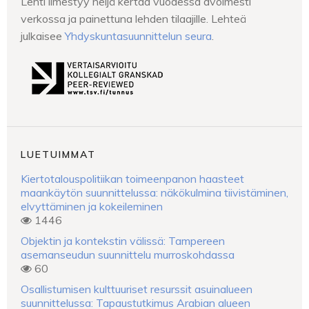
Lehti ilmestyy neljä kertaa vuodessa avoimesti
verkossa ja painettuna lehden tilaajille. Lehteä
julkaisee
Yhdyskuntasuunnittelun seura
.
LUETUIMMAT
Kiertotalouspolitiikan toimeenpanon haasteet
maankäytön suunnittelussa: näkökulmina tiivistäminen,
elvyttäminen ja kokeileminen
1446
Objektin ja kontekstin välissä: Tampereen
asemanseudun suunnittelu murroskohdassa
60
Osallistumisen kulttuuriset resurssit asuinalueen
suunnittelussa: Tapaustutkimus Arabian alueen