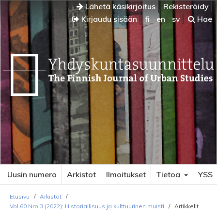
Lähetä käsikirjoitus
Rekisteröidy
Kirjaudu sisään
fi
en
sv
Hae
Uusin numero
Arkistot
Ilmoitukset
Tietoa
YSS
Etusivu
/
Arkistot
/
Vol 60 Nro 3 (2022): Historiallisuus ja kulttuurinen muisti
/
Artikkelit