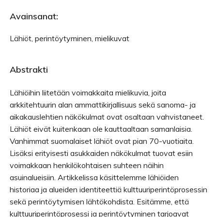
Avainsanat:
Lähiöt, perintöytyminen, mielikuvat
Abstrakti
Lähiöihin liitetään voimakkaita mielikuvia, joita
arkkitehtuurin alan ammattikirjallisuus sekä sanoma- ja
aikakauslehtien näkökulmat ovat osaltaan vahvistaneet.
Lähiöt eivät kuitenkaan ole kauttaaltaan samanlaisia.
Vanhimmat suomalaiset lähiöt ovat pian 70-vuotiaita.
Lisäksi erityisesti asukkaiden näkökulmat tuovat esiin
voimakkaan henkilökohtaisen suhteen näihin
asuinalueisiin. Artikkelissa käsittelemme lähiöiden
historiaa ja alueiden identiteettiä kulttuuriperintöprosessin
sekä perintöytymisen lähtökohdista. Esitämme, että
kulttuuriperintöprosessi ja perintöytyminen tarjoavat